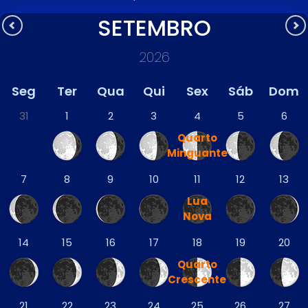
SETEMBRO
2026
Seg
Ter
Qua
Qui
Sex
Sáb
Dom
31
1
2
3
4
5
6
Quarto
Minguante
7
8
9
10
11
12
13
Lua
Nova
14
15
16
17
18
19
20
Quarto
Crescente
21
22
23
24
25
26
27