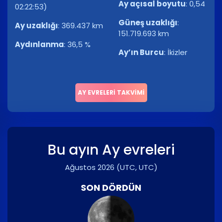
Ay açısal boyutu
:
0,54
02:22:53)
Güneş uzaklığı
:
Ay uzaklığı
:
369.437 km
151.719.693 km
Aydınlanma
:
36,5 %
Ay’ın Burcu
:
İkizler
AY EVRELERI TAKVIMI
Bu ayın Ay evreleri
Ağustos 2026
(UTC, UTC)
SON DÖRDÜN