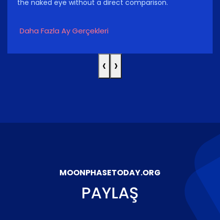
the naked eye without a direct comparison.
Daha Fazla Ay Gerçekleri
‹
›
MOONPHASETODAY.ORG
PAYLAŞ