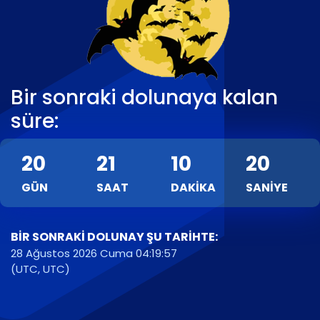
Bir sonraki dolunaya kalan
süre:
20
21
10
19
GÜN
SAAT
DAKIKA
SANIYE
BIR SONRAKI DOLUNAY ŞU TARIHTE:
28 Ağustos 2026 Cuma 04:19:57
(UTC, UTC)