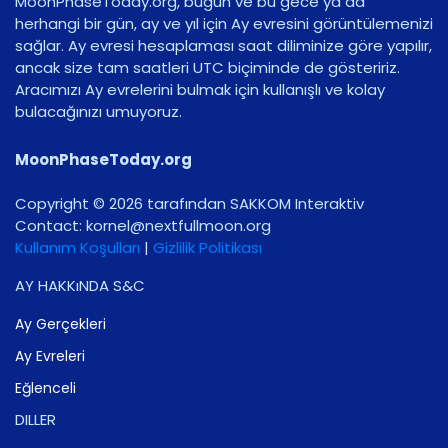
MoonPhaseToday.org, bugün ve bu gece ya da
herhangi bir gün, ay ve yıl için Ay evresini görüntülemenizi
sağlar. Ay evresi hesaplaması saat diliminize göre yapılır,
ancak size tam saatleri UTC biçiminde de gösteririz.
Aracımızı Ay evrelerini bulmak için kullanışlı ve kolay
bulacağınızı umuyoruz.
MoonPhaseToday.org
Copyright © 2026 tarafından SAKKOM Interaktiv
Contact:
gro.noomlluftxen@lenrok
Kullanım Koşulları
|
Gizlilik Politikası
AY HAKKıNDA S&C
Ay Gerçekleri
Ay Evreleri
Eğlenceli
DILLER