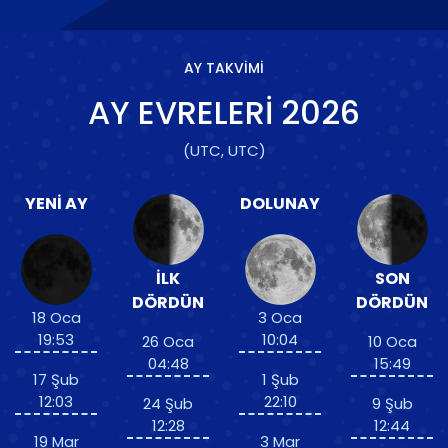
AY TAKVIMI
AY EVRELERI
2026
(UTC, UTC)
YENI AY
DOLUNAY
İLK
SON
DÖRDÜN
DÖRDÜN
18 Oca
3 Oca
19:53
10:04
26 Oca
10 Oca
04:48
15:49
17 Şub
1 Şub
12:03
22:10
24 Şub
9 Şub
12:28
12:44
19 Mar
3 Mar