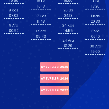
15:50
16:50
18 Eki
3 Eki
16:13
13:26
9 Kas
26 Eki
07:02
04:13
17 Kas
1 Kas
11:48
20:30
9 Ara
24 Kas
00:52
14:55
17 Ara
1 Ara
05:43
06:10
24 Ara
01:29
30 Ara
19:00
AY EVRELERI 2025
AY EVRELERI 2026
AY EVRELERI 2027