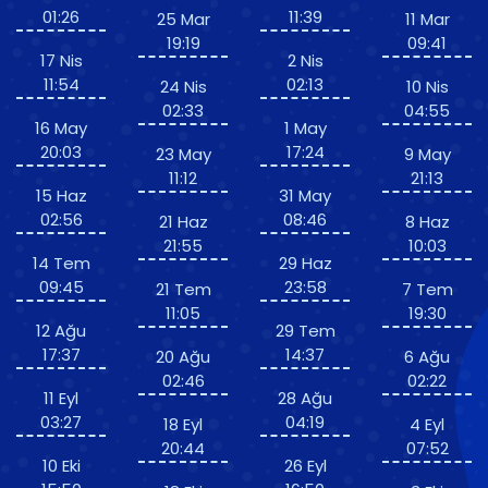
01:26
11:39
25 Mar
11 Mar
19:19
09:41
17 Nis
2 Nis
11:54
02:13
24 Nis
10 Nis
02:33
04:55
16 May
1 May
20:03
17:24
23 May
9 May
11:12
21:13
15 Haz
31 May
02:56
08:46
21 Haz
8 Haz
21:55
10:03
14 Tem
29 Haz
09:45
23:58
21 Tem
7 Tem
11:05
19:30
12 Ağu
29 Tem
17:37
14:37
20 Ağu
6 Ağu
02:46
02:22
11 Eyl
28 Ağu
03:27
04:19
18 Eyl
4 Eyl
20:44
07:52
10 Eki
26 Eyl