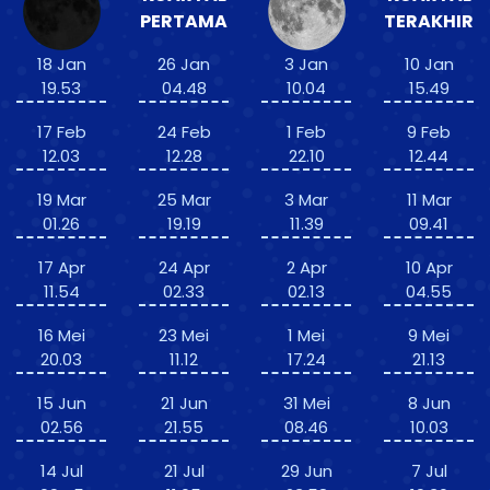
PERTAMA
TERAKHIR
18 Jan
26 Jan
3 Jan
10 Jan
19.53
04.48
10.04
15.49
17 Feb
24 Feb
1 Feb
9 Feb
12.03
12.28
22.10
12.44
19 Mar
25 Mar
3 Mar
11 Mar
01.26
19.19
11.39
09.41
17 Apr
24 Apr
2 Apr
10 Apr
11.54
02.33
02.13
04.55
16 Mei
23 Mei
1 Mei
9 Mei
20.03
11.12
17.24
21.13
15 Jun
21 Jun
31 Mei
8 Jun
02.56
21.55
08.46
10.03
14 Jul
21 Jul
29 Jun
7 Jul