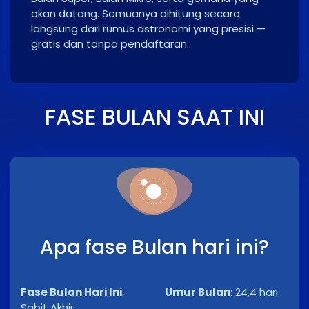
akan datang. Semuanya dihitung secara
langsung dari rumus astronomi yang presisi —
gratis dan tanpa pendaftaran.
FASE BULAN SAAT INI
Apa fase Bulan hari ini?
Fase Bulan Hari Ini
:
Umur Bulan
:
24,4 hari
Sabit Akhir