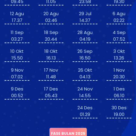
09.45
11.05
23.58
19.30
12 Agu
20 Agu
29 Jul
6 Agu
17.37
02.46
14.37
02.22
11 Sep
18 Sep
28 Agu
4 Sep
03.27
20.44
04.19
07.52
10 Okt
18 Okt
26 Sep
3 Okt
15.50
16.13
16.50
13.26
9 Nov
17 Nov
26 Okt
1 Nov
07.02
11.48
04.13
20.30
9 Des
17 Des
24 Nov
1 Des
00.52
05.43
14.55
06.10
24 Des
30 Des
01.29
19.00
FASE BULAN 2025