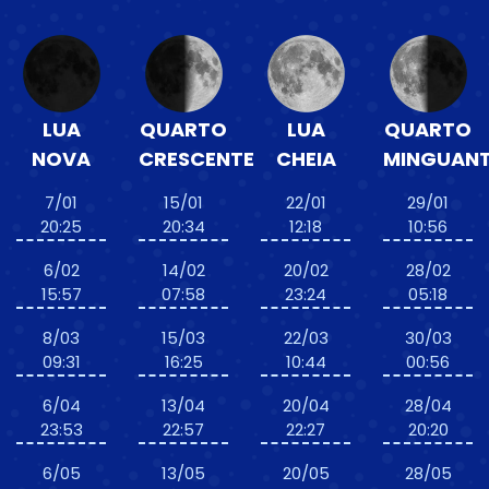
LUA
QUARTO
LUA
QUARTO
NOVA
CRESCENTE
CHEIA
MINGUAN
7/01
15/01
22/01
29/01
20:25
20:34
12:18
10:56
6/02
14/02
20/02
28/02
15:57
07:58
23:24
05:18
8/03
15/03
22/03
30/03
09:31
16:25
10:44
00:56
6/04
13/04
20/04
28/04
23:53
22:57
22:27
20:20
6/05
13/05
20/05
28/05