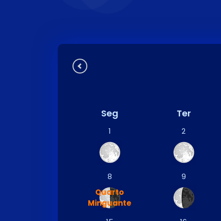
Seg
Ter
1
2
8
9
Quarto
Minguante