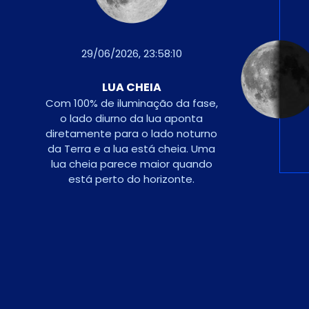
08/06/2026, 10:03:04
QUARTO MINGUANTE
A lua entra no último quarto
da sua órbita com quase 23
dias de idade. Apenas
metade parece estar
iluminada. Pode ver esta
fase no final da noite e pela
manhã.