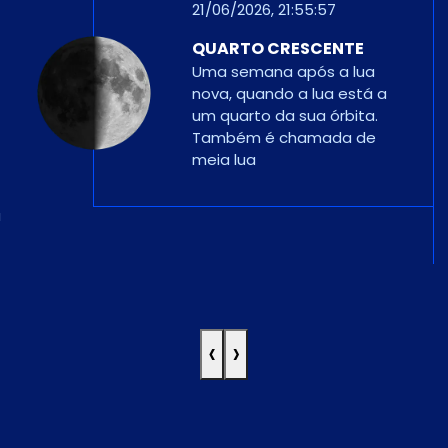
29/06/2026, 23:58:10
a
LUA CHEIA
Com 100% de iluminação da fase,
o lado diurno da lua aponta
diretamente para o lado noturno
da Terra e a lua está cheia. Uma
lua cheia parece maior quando
está perto do horizonte.
‹
›