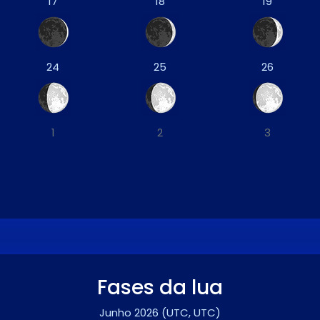
17
18
19
24
25
26
1
2
3
Fases da lua
Junho 2026
(UTC, UTC)