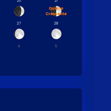
20
21
Quarto
Crescente
27
28
4
5