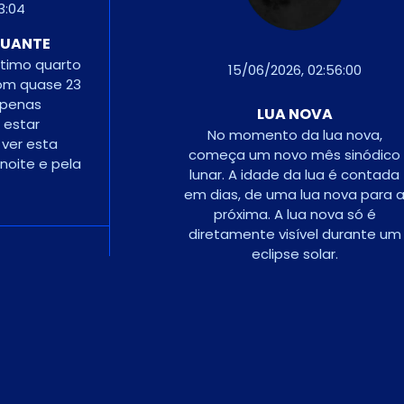
21/06/2026, 21:55:57
QUARTO CRESCENTE
Uma semana após a lua
:00
nova, quando a lua está 
um quarto da sua órbita.
Também é chamada de
 nova,
meia lua
sinódico
é contada
va para a
 só é
urante um