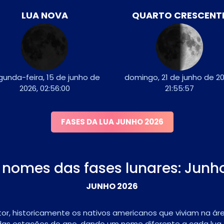
LUA NOVA
QUARTO CRESCENT
gunda-feira, 15 de junho de
domingo, 21 de junho de 20
2026, 02:56:00
21:55:57
FASES DA LUA JUNHO 2026
 nomes das fases lunares: Jun
JUNHO 2026
r, historicamente os nativos americanos que viviam na áre
as estações do ano, dando um nome diferente a cada lua c