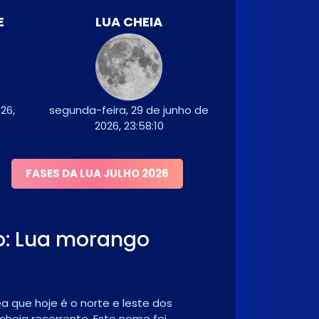
E
LUA CHEIA
26,
segunda-feira, 29 de junho de
2026, 23:58:10
FASES DA LUA JULHO 2026
ho: Lua morango
a que hoje é o norte e leste dos
heia recorrente. Este nome foi