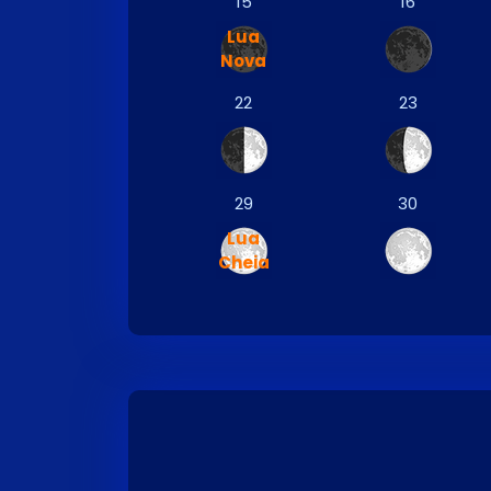
15
16
Lua
Nova
22
23
29
30
Lua
Cheia