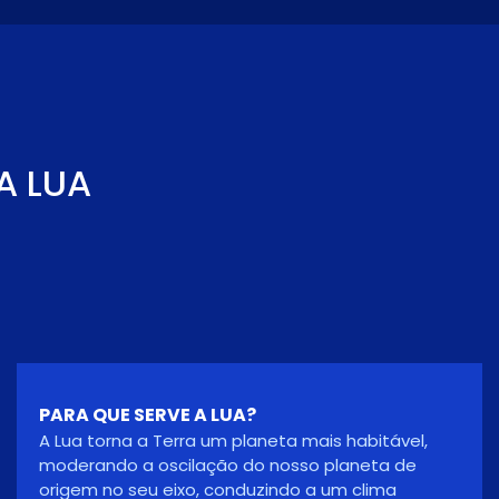
A LUA
O QUE É UMA SUPERLUA?
Uma superlua ocorre quando a órbita da Lua está
mais próxima (perigeu) da Terra, ao mesmo
tempo que a Lua está cheia. Numa tal altura, a