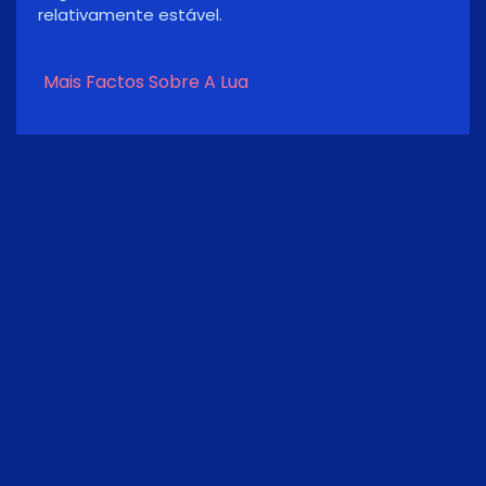
Lua pode parecer maior e mais brilhante do que
normalmente parece - especialmente quando é
vista a subir acima do horizonte.
Mais Factos Sobre A Lua