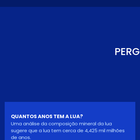
PERG
PORQUE É QUE A LUA ESTÁ LARANJA ESTA
NOITE?
Uma lua laranja significa que os comprimentos de
onda mais curtos da luz estão a ser filtrados. Isto