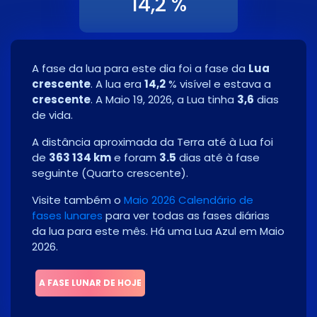
14,2 %
A fase da lua para este dia foi a fase da
Lua
crescente
. A lua era
14,2
% visível e estava a
crescente
. A
Maio 19, 2026
, a Lua tinha
3,6
dias
de vida.
A distância aproximada da Terra até à Lua foi
de
363 134 km
e foram
3.5
dias até à fase
seguinte
(
Quarto crescente
)
.
Visite também o
Maio 2026 Calendário de
fases lunares
para ver todas as fases diárias
da lua para este mês.
Há uma Lua Azul em Maio
2026.
A FASE LUNAR DE HOJE