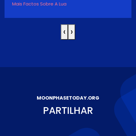
Mais Factos Sobre A Lua
‹
›
MOONPHASETODAY.ORG
PARTILHAR