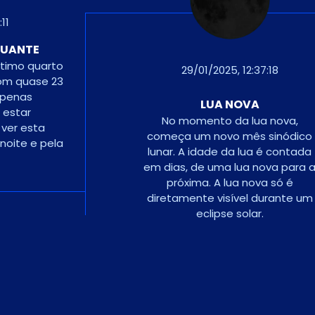
06/01/2025, 23:57:35
QUARTO CRESCENTE
Uma semana após a lua
:18
nova, quando a lua está 
um quarto da sua órbita.
Também é chamada de
 nova,
meia lua
sinódico
é contada
va para a
 só é
urante um