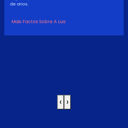
origem no seu eixo, conduzindo a um clima
relativamente estável.
Mais Factos Sobre A Lua
‹
›