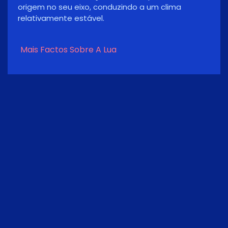
temperatura média na Lua varia de -183 graus
Celsius (-298 graus Fahrenheit ), à noite, a 106
graus Celsius (224 graus Fahrenheit) durante o
dia.
Mais Factos Sobre A Lua