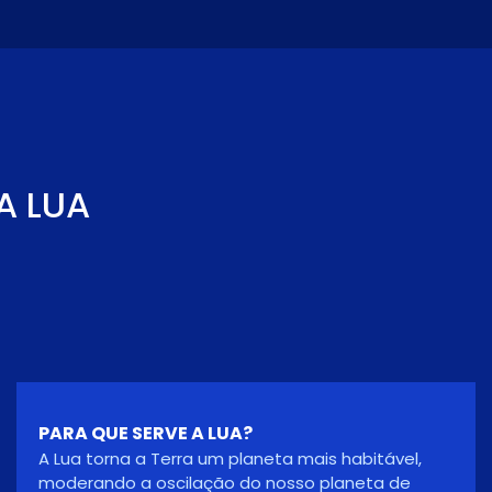
A LUA
A LUA É QUENTE OU FRIA?
Depende da hora do dia. A Lua é muito quente
durante o dia e muito fria durante a noite. A