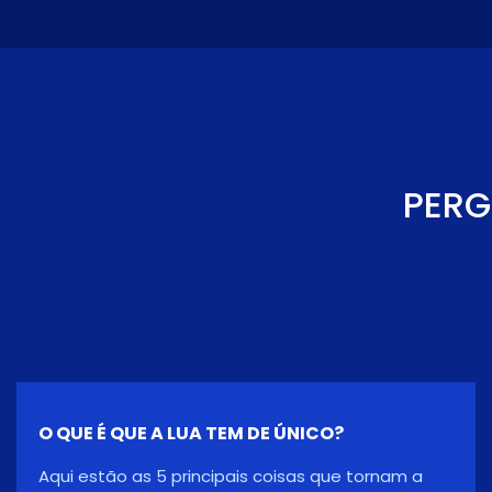
PERG
QUANTOS ANOS TEM A LUA?
Uma análise da composição mineral da lua
sugere que a lua tem cerca de 4,425 mil milhões