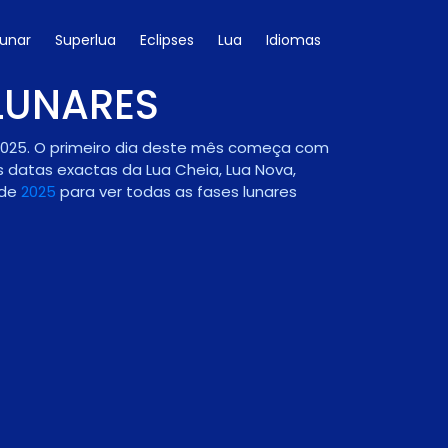
Lunar
Superlua
Eclipses
Lua
Idiomas
 LUNARES
o 2025. O primeiro dia deste mês começa com
s datas exactas da Lua Cheia, Lua Nova,
 de
2025
para ver todas as fases lunares