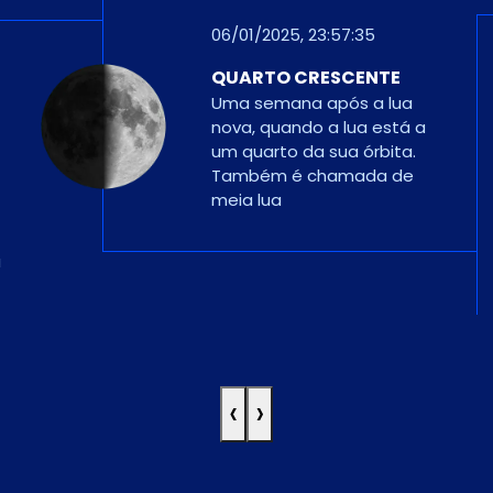
13/01/2025, 22:27:44
a
LUA CHEIA
Com 100% de iluminação da fase,
o lado diurno da lua aponta
diretamente para o lado noturno
da Terra e a lua está cheia. Uma
lua cheia parece maior quando
está perto do horizonte.
‹
›