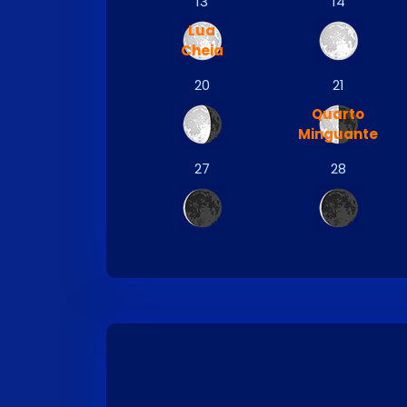
13
14
Lua
Cheia
20
21
Quarto
Minguante
27
28