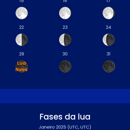
15
16
17
22
23
24
29
30
31
Lua
Nova
Fases da lua
Janeiro 2025
(UTC, UTC)