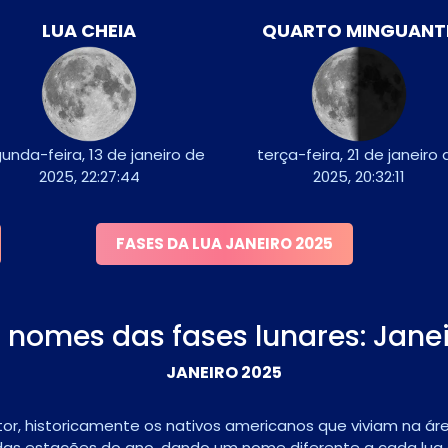
LUA CHEIA
QUARTO MINGUANT
unda-feira, 13 de janeiro de
terça-feira, 21 de janeiro 
2025, 22:27:44
2025, 20:32:11
FASES DA LUA JANEIRO 2025
 nomes das fases lunares: Janei
JANEIRO 2025
r, historicamente os nativos americanos que viviam na áre
as estações do ano, dando um nome diferente a cada lua c