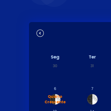
Seg
Ter
30
31
6
7
Quarto
Crescente