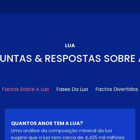
LUA
UNTAS & RESPOSTAS SOBRE 
Factos Sobre A Lua
Fases Da Lua
Factos Divertidos
PARA QUE SERVE A LUA?
A Lua torna a Terra um planeta mais habitável,
moderando a oscilação do nosso planeta de