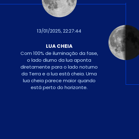
21/01/2025, 20:32:11
QUARTO MINGUANTE
A lua entra no último quarto
da sua órbita com quase 23
dias de idade. Apenas
metade parece estar
iluminada. Pode ver esta
fase no final da noite e pela
manhã.