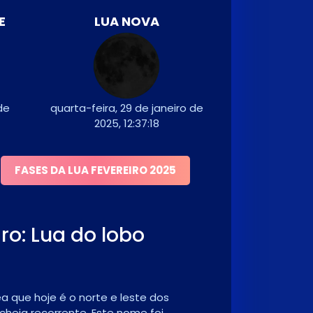
E
LUA NOVA
de
quarta-feira, 29 de janeiro de
2025, 12:37:18
FASES DA LUA FEVEREIRO 2025
ro: Lua do lobo
a que hoje é o norte e leste dos
heia recorrente. Este nome foi