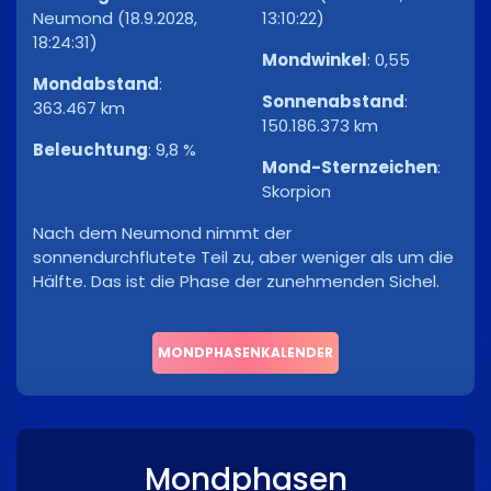
Neumond (18.9.2028,
13:10:22)
18:24:31)
Mondwinkel
:
0,55
Mondabstand
:
Sonnenabstand
:
363.467 km
150.186.373 km
Beleuchtung
:
9,8 %
Mond-Sternzeichen
:
Skorpion
Nach dem Neumond nimmt der
sonnendurchflutete Teil zu, aber weniger als um die
Hälfte. Das ist die Phase der zunehmenden Sichel.
MONDPHASENKALENDER
Mondphasen