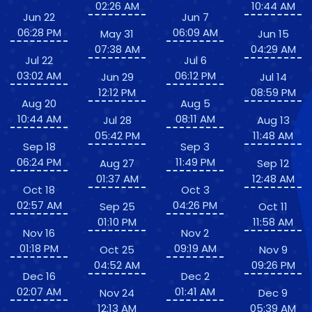
02:26 AM
10:44 AM
Jun 22
Jun 7
06:28 PM
06:09 AM
May 31
Jun 15
07:38 AM
04:29 AM
Jul 22
Jul 6
03:02 AM
06:12 PM
Jun 29
Jul 14
12:12 PM
08:59 PM
Aug 20
Aug 5
10:44 AM
08:11 AM
Jul 28
Aug 13
05:42 PM
11:48 AM
Sep 18
Sep 3
06:24 PM
11:49 PM
Aug 27
Sep 12
01:37 AM
12:48 AM
Oct 18
Oct 3
02:57 AM
04:26 PM
Sep 25
Oct 11
01:10 PM
11:58 AM
Nov 16
Nov 2
01:18 PM
09:19 AM
Oct 25
Nov 9
04:52 AM
09:26 PM
Dec 16
Dec 2
02:07 AM
01:41 AM
Nov 24
Dec 9
12:13 AM
05:39 AM