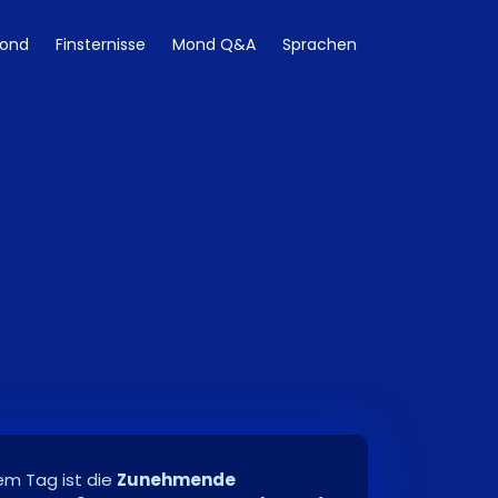
ond
Finsternisse
Mond Q&A
Sprachen
m Tag ist die
Zunehmende