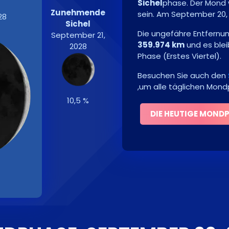
Sichel
phase. Der Mond 
Zunehmende
sein. Am
September 20,
28
Sichel
Die ungefähre Entfernu
September 21,
359.974 km
und es ble
2028
Phase
(
Erstes Viertel
)
.
Besuchen Sie auch den
,um alle täglichen Mon
10,5 %
DIE HEUTIGE MOND