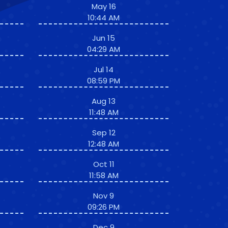
May 16
10:44 AM
Jun 15
04:29 AM
Jul 14
08:59 PM
Aug 13
11:48 AM
Sep 12
12:48 AM
Oct 11
11:58 AM
Nov 9
09:26 PM
Dec 9