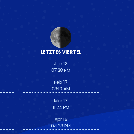
LETZTES VIERTEL
Jan 18
07:28 PM
Feb 17
08:10 AM
Mar 17
11:24 PM
Apr 16
04:38 PM