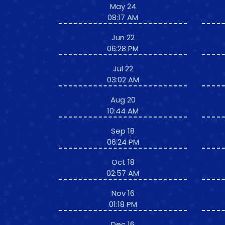
May 24
08:17 AM
Jun 22
06:28 PM
Jul 22
03:02 AM
Aug 20
10:44 AM
Sep 18
06:24 PM
Oct 18
02:57 AM
Nov 16
01:18 PM
Dec 16