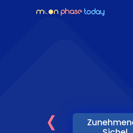
‹
Zunehmen
Sichel