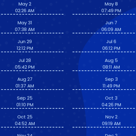
May 2
May 8
02:26 AM
07:49 PM
May 31
Jun 7
07:38 AM
06:09 AM
Jun 29
Jul 6
12:12 PM
06:12 PM
Jul 28
Aug 5
05:42 PM
08:11 AM
Aug 27
Sep 3
01:37 AM
11:49 PM
Sep 25
Oct 3
01:10 PM
04:26 PM
Oct 25
Nov 2
04:52 AM
09:19 AM
Nov 24
Dec 2