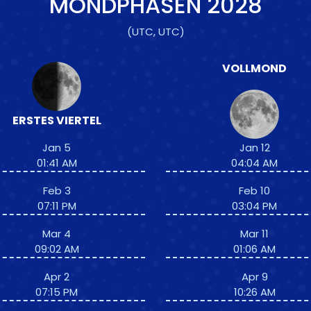
MONDPHASEN
2028
(UTC, UTC)
VOLLMOND
ERSTES VIERTEL
Jan 5
Jan 12
01:41 AM
04:04 AM
Feb 3
Feb 10
07:11 PM
03:04 PM
Mar 4
Mar 11
09:02 AM
01:06 AM
Apr 2
Apr 9
07:15 PM
10:26 AM