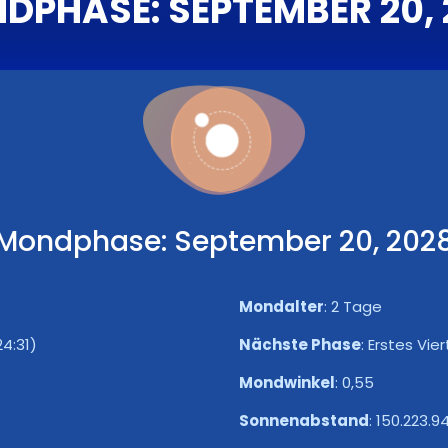
DPHASE: SEPTEMBER 20, 
Mondphase: September 20, 202
Mondalter
:
2 Tage
24:31)
Nächste Phase
:
Erstes Viert
Mondwinkel
:
0,55
Sonnenabstand
:
150.223.9