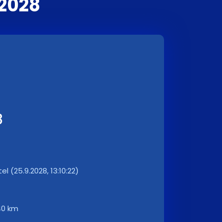
2028
8
el (25.9.2028, 13:10:22)
40 km