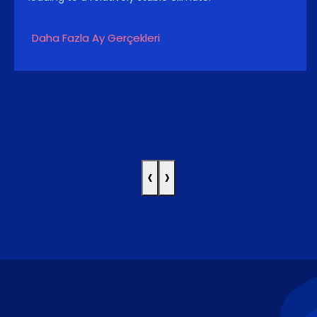
Daha Fazla Ay Gerçekleri
‹
›