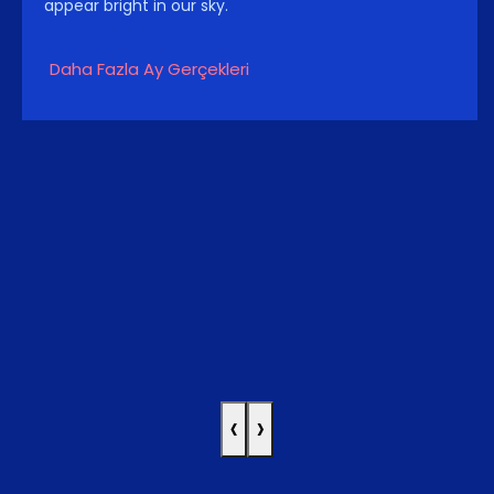
appear bright in our sky.
Daha Fazla Ay Gerçekleri
‹
›