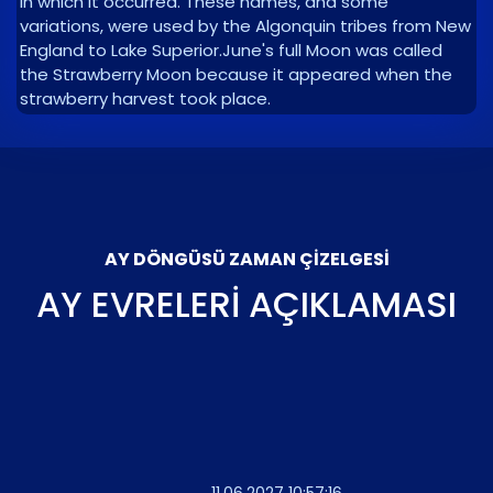
in which it occurred. These names, and some
variations, were used by the Algonquin tribes from New
England to Lake Superior.June's full Moon was called
the Strawberry Moon because it appeared when the
strawberry harvest took place.
AY DÖNGÜSÜ ZAMAN ÇIZELGESI
AY EVRELERI AÇIKLAMASI
11.06.2027 10:57:16