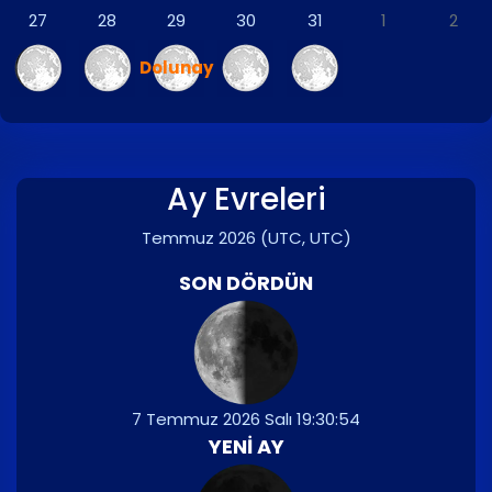
27
28
29
30
31
1
2
Dolunay
Ay Evreleri
Temmuz 2026
(UTC, UTC)
SON DÖRDÜN
7 Temmuz 2026 Salı 19:30:54
YENI AY