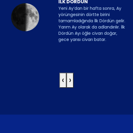
İLK DÖRDÜN
Yeni Ay’dan bir hafta sonra, Ay
yörüngesinin dörtte birini
tamamladığında İlk Dördün gelir.
Yarım Ay olarak da adlandırılır. İlk
Dördün Ayı öğle civarı doğar,
gece yarısı civarı batar.
‹
›