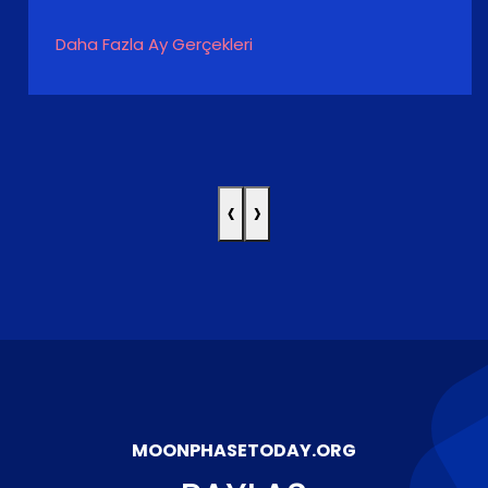
Daha Fazla Ay Gerçekleri
‹
›
MOONPHASETODAY.ORG