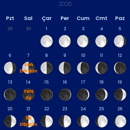
2026
Pzt
Sal
Çar
Per
Cum
Cmt
Paz
29
30
1
2
3
4
5
6
7
8
9
10
11
12
Son
Dördün
13
14
15
16
17
18
19
Yeni
Ay
20
21
22
23
24
25
26
İlk
Dördün