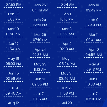
07:53 PM
10:04 AM
Jan 26
Jan 10
04:48 AM
03:49 PM
Feb 17
Feb 1
12:03 PM
10:10 PM
Feb 24
Feb 9
12:28 PM
12:44 PM
Mar 19
Mar 3
01:26 AM
11:39 AM
Mar 25
Mar 11
07:19 PM
09:41 AM
Apr 17
Apr 2
11:54 AM
02:13 AM
Apr 24
Apr 10
02:33 AM
04:55 AM
May 16
May 1
08:03 PM
05:24 PM
May 23
May 9
11:12 AM
09:13 PM
Jun 15
May 31
02:56 AM
08:46 AM
Jun 21
Jun 8
09:55 PM
10:03 AM
Jul 14
Jun 29
09:45 AM
11:58 PM
Jul 21
Jul 7
11:05 AM
07:30 PM
Aug 12
Jul 29