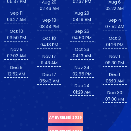
05:37 PM
02:37 PM
Aug 20
Aug 6
02:46 AM
02:22 AM
Sep 11
Aug 28
03:27 AM
04:19 AM
Sep 18
Sep 4
08:44 PM
07:52 AM
Oct 10
Sep 26
03:50 PM
04:50 PM
Oct 18
Oct 3
04:13 PM
01:26 PM
Nov 9
Oct 26
07:02 AM
04:13 AM
Nov 17
Nov 1
11:48 AM
08:30 PM
Dec 9
Nov 24
12:52 AM
02:55 PM
Dec 17
Dec 1
05:43 AM
06:10 AM
Dec 24
01:29 AM
Dec 30
07:00 PM
AY EVRELERI 2025