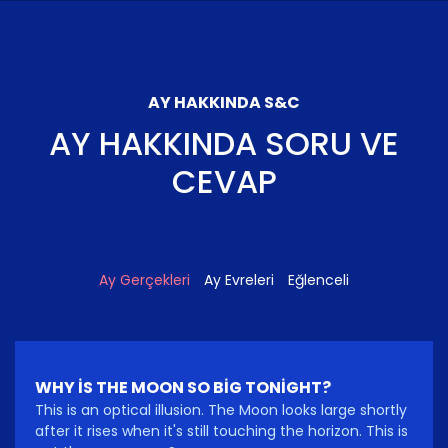
AY HAKKINDA S&C
AY HAKKINDA SORU VE
CEVAP
Ay Gerçekleri
Ay Evreleri
Eğlenceli
WHY IS THE MOON SO BIG TONIGHT?
This is an optical illusion. The Moon looks large shortly
after it rises when it's still touching the horizon. This is