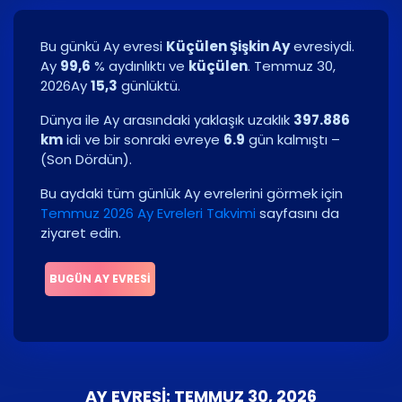
Bu günkü Ay evresi
Küçülen Şişkin Ay
evresiydi.
Ay
99,6
% aydınlıktı ve
küçülen
.
Temmuz 30,
2026
Ay
15,3
günlüktü.
Dünya ile Ay arasındaki yaklaşık uzaklık
397.886
km
idi ve bir sonraki evreye
6.9
gün kalmıştı –
(
Son Dördün
)
.
Bu aydaki tüm günlük Ay evrelerini görmek için
Temmuz 2026 Ay Evreleri Takvimi
sayfasını da
ziyaret edin.
BUGÜN AY EVRESI
AY EVRESI: TEMMUZ 30, 2026