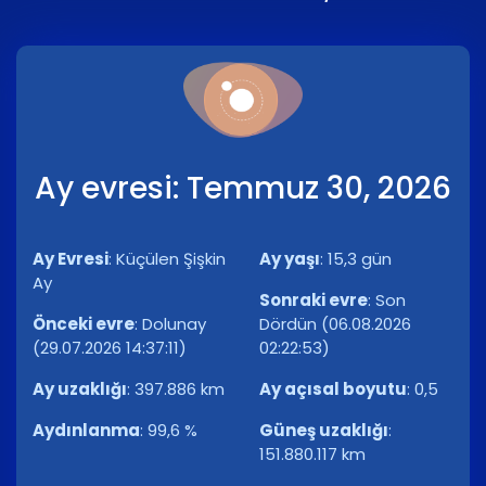
Ay evresi: Temmuz 30, 2026
Ay Evresi
:
Küçülen Şişkin
Ay yaşı
:
15,3 gün
Ay
Sonraki evre
:
Son
Önceki evre
:
Dolunay
Dördün (06.08.2026
(29.07.2026 14:37:11)
02:22:53)
Ay uzaklığı
:
397.886 km
Ay açısal boyutu
:
0,5
Aydınlanma
:
99,6 %
Güneş uzaklığı
:
151.880.117 km