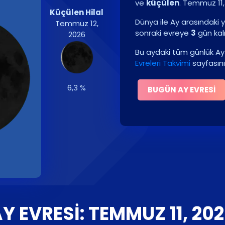
ve
küçülen
.
Temmuz 11,
Küçülen Hilal
Dünya ile Ay arasındaki y
Temmuz 12,
sonraki evreye
3
gün kal
2026
Bu aydaki tüm günlük Ay 
Evreleri Takvimi
sayfasını
6,3 %
BUGÜN AY EVRESI
Y EVRESI: TEMMUZ 11, 20