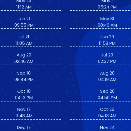
May 23
May 1
11:12 AM
05:24 PM
Jun 21
May 31
09:55 PM
08:46 AM
Jul 21
Jun 29
11:05 AM
11:58 PM
Aug 20
Jul 29
02:46 AM
02:37 PM
Sep 18
Aug 28
08:44 PM
04:19 AM
Oct 18
Sep 26
04:13 PM
04:50 PM
Nov 17
Oct 26
11:48 AM
04:13 AM
Dec 17
Nov 24