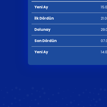
Yeni Ay
15.
İlk Dördün
21.
Dolunay
29.
Son Dördün
07.
Yeni Ay
14.