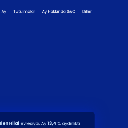
 Ay
Tutulmalar
Ay Hakkında S&C
Diller
len Hilal
evresiydi. Ay
13,4
% aydınlıktı