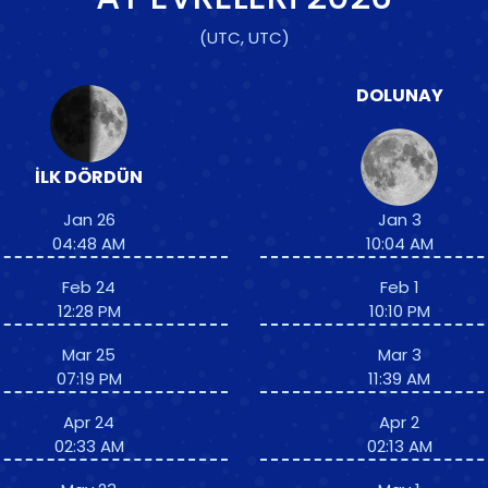
(UTC, UTC)
DOLUNAY
İLK DÖRDÜN
Jan 26
Jan 3
04:48 AM
10:04 AM
Feb 24
Feb 1
12:28 PM
10:10 PM
Mar 25
Mar 3
07:19 PM
11:39 AM
Apr 24
Apr 2
02:33 AM
02:13 AM