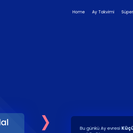
Home
Ay Takvimi
Süper
›
lal
Bu günkü Ay evresi
Küçü