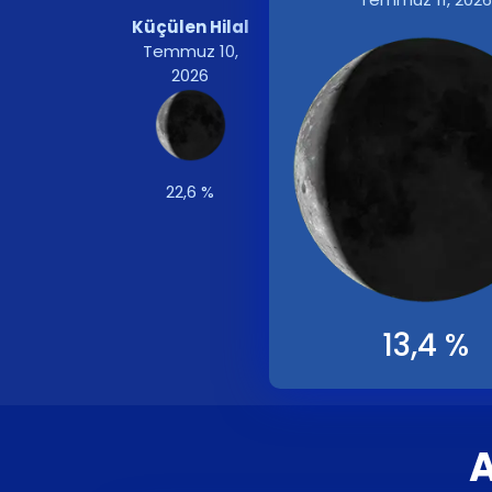
Küçülen Hilal
Temmuz 10,
2026
22,6 %
13,4 %
A