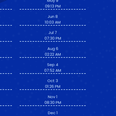
May 9
09:13 PM
Jun 8
10:03 AM
Jul 7
07:30 PM
Aug 6
02:22 AM
Sep 4
07:52 AM
Oct 3
01:26 PM
Nov 1
08:30 PM
Dec 1