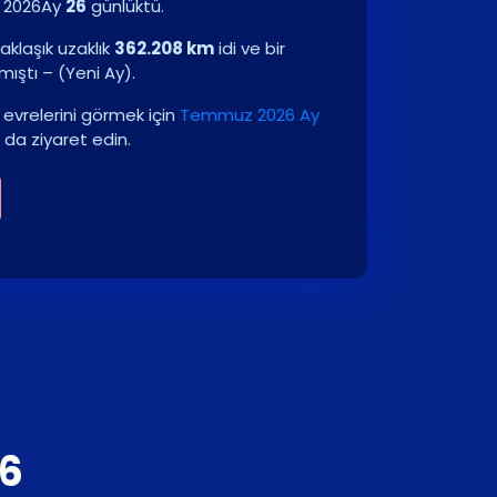
 2026
Ay
26
günlüktü.
aklaşık uzaklık
362.208 km
idi ve bir
mıştı –
(
Yeni Ay
)
.
evrelerini görmek için
Temmuz 2026 Ay
 da ziyaret edin.
26