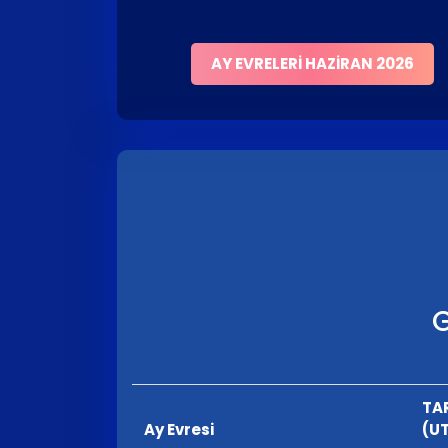
AY EVRELERI HAZIRAN 2026
G
TA
Ay Evresi
(U