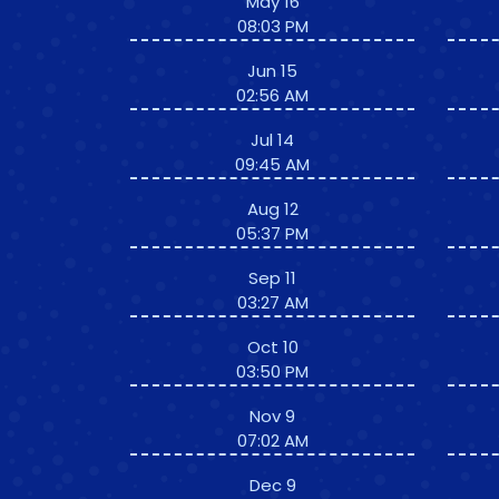
May 16
08:03 PM
Jun 15
02:56 AM
Jul 14
09:45 AM
Aug 12
05:37 PM
Sep 11
03:27 AM
Oct 10
03:50 PM
Nov 9
07:02 AM
Dec 9