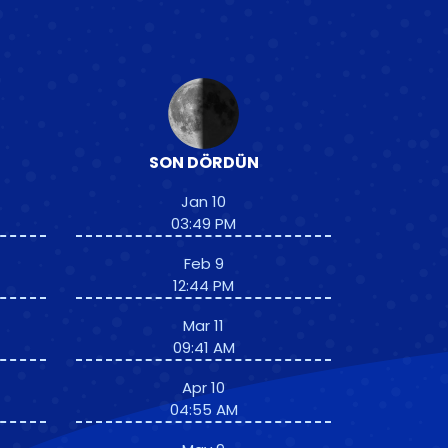
SON DÖRDÜN
Jan 10
03:49 PM
Feb 9
12:44 PM
Mar 11
09:41 AM
Apr 10
04:55 AM