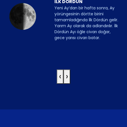
İLK DÖRDÜN
Yeni Ay’dan bir hafta sonra, Ay
yörüngesinin dörtte birini
tamamladığında İlk Dördün gelir.
Yarım Ay olarak da adlandırılır. İlk
Dördün Ayı öğle civarı doğar,
gece yarısı civarı batar.
‹
›