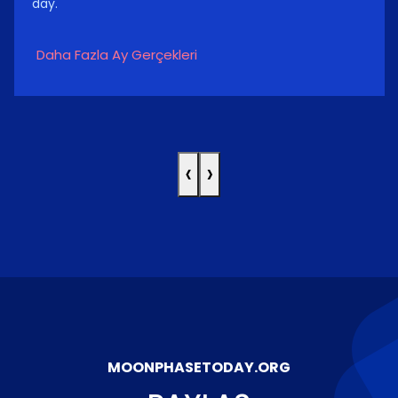
day.
Daha Fazla Ay Gerçekleri
‹
›
MOONPHASETODAY.ORG