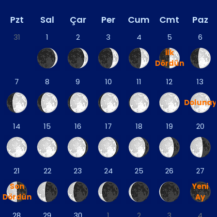
Pzt
Sal
Çar
Per
Cum
Cmt
Paz
31
1
2
3
4
5
6
İlk
Dördün
7
8
9
10
11
12
13
Dolunay
14
15
16
17
18
19
20
21
22
23
24
25
26
27
Son
Yeni
Dördün
Ay
28
29
30
1
2
3
4