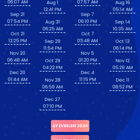
06:07 AM
07:57 AM
Aug 1
Aug 16
12:41 PM
05:14 AM
Sep 21
Sep 7
07:54 PM
06:10 PM
Aug 31
Sep 14
06:25 AM
10:35 AM
Oct 21
Oct 7
12:25 PM
03:48 AM
Sep 29
Oct 13
11:54 PM
06:14 PM
Nov 20
Nov 5
06:48 AM
01:20 PM
Oct 29
Nov 12
04:22 PM
05:29 AM
Dec 20
Dec 4
01:44 AM
11:15 PM
Nov 28
Dec 11
06:59 AM
08:52 PM
Dec 27
07:10 PM
AY EVRELERI 2024