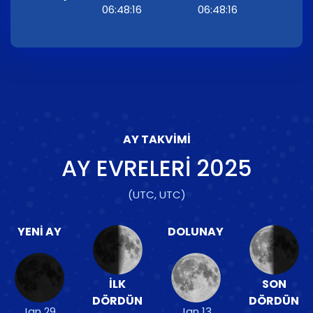
06:48:16
06:48:16
AY TAKVIMI
AY EVRELERI
2025
(UTC, UTC)
YENI AY
DOLUNAY
İLK
SON
DÖRDÜN
DÖRDÜN
Jan 29
Jan 13