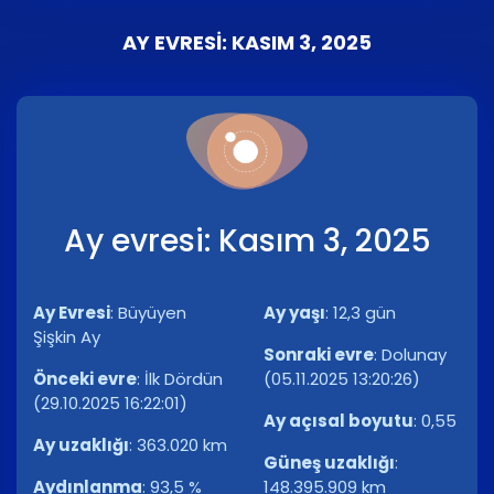
AY EVRESI: KASIM 3, 2025
Ay evresi: Kasım 3, 2025
Ay Evresi
:
Büyüyen
Ay yaşı
:
12,3 gün
Şişkin Ay
Sonraki evre
:
Dolunay
Önceki evre
:
İlk Dördün
(05.11.2025 13:20:26)
(29.10.2025 16:22:01)
Ay açısal boyutu
:
0,55
Ay uzaklığı
:
363.020 km
Güneş uzaklığı
:
Aydınlanma
:
93,5 %
148.395.909 km