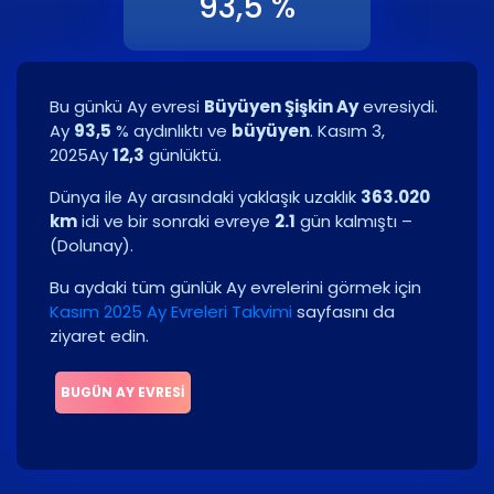
93,5 %
Bu günkü Ay evresi
Büyüyen Şişkin Ay
evresiydi.
Ay
93,5
% aydınlıktı ve
büyüyen
.
Kasım 3,
2025
Ay
12,3
günlüktü.
Dünya ile Ay arasındaki yaklaşık uzaklık
363.020
km
idi ve bir sonraki evreye
2.1
gün kalmıştı –
(
Dolunay
)
.
Bu aydaki tüm günlük Ay evrelerini görmek için
Kasım 2025 Ay Evreleri Takvimi
sayfasını da
ziyaret edin.
BUGÜN AY EVRESI