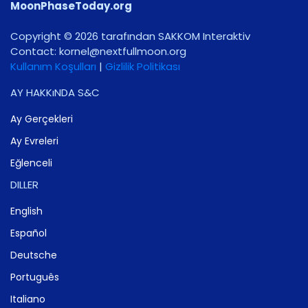
MoonPhaseToday.org
Copyright © 2026 tarafından SAKKOM Interaktiv
Contact:
gro.noomlluftxen@lenrok
Kullanım Koşulları
|
Gizlilik Politikası
AY HAKKıNDA S&C
Ay Gerçekleri
Ay Evreleri
Eğlenceli
DILLER
English
Español
Deutsche
Português
Italiano