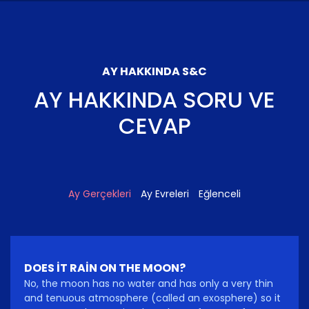
AY HAKKINDA S&C
AY HAKKINDA SORU VE
CEVAP
Ay Gerçekleri
Ay Evreleri
Eğlenceli
DOES IT RAIN ON THE MOON?
No, the moon has no water and has only a very thin
and tenuous atmosphere (called an exosphere) so it