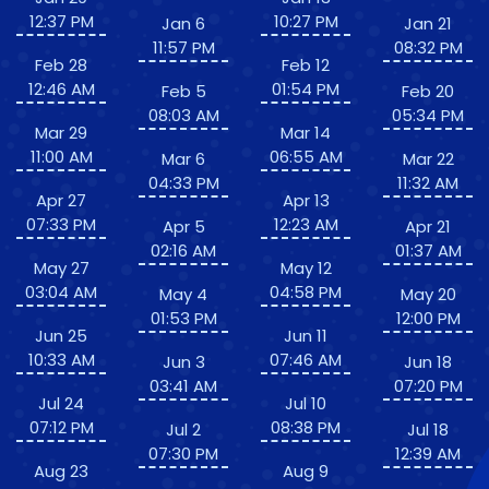
12:37 PM
10:27 PM
Jan 6
Jan 21
11:57 PM
08:32 PM
Feb 28
Feb 12
12:46 AM
01:54 PM
Feb 5
Feb 20
08:03 AM
05:34 PM
Mar 29
Mar 14
11:00 AM
06:55 AM
Mar 6
Mar 22
04:33 PM
11:32 AM
Apr 27
Apr 13
07:33 PM
12:23 AM
Apr 5
Apr 21
02:16 AM
01:37 AM
May 27
May 12
03:04 AM
04:58 PM
May 4
May 20
01:53 PM
12:00 PM
Jun 25
Jun 11
10:33 AM
07:46 AM
Jun 3
Jun 18
03:41 AM
07:20 PM
Jul 24
Jul 10
07:12 PM
08:38 PM
Jul 2
Jul 18
07:30 PM
12:39 AM
Aug 23
Aug 9