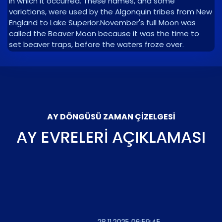
in which it occurred. These names, and some
variations, were used by the Algonquin tribes from New
England to Lake Superior.November's full Moon was
called the Beaver Moon because it was the time to
set beaver traps, before the waters froze over.
AY DÖNGÜSÜ ZAMAN ÇIZELGESI
AY EVRELERI AÇIKLAMASI
28.11.2025 06:59:45