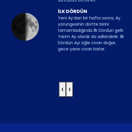
İLK DÖRDÜN
Yeni Ay’dan bir hafta sonra, Ay
yörüngesinin dörtte birini
tamamladığında İlk Dördün gelir.
Yarım Ay olarak da adlandırılır. İlk
Dördün Ayı öğle civarı doğar,
gece yarısı civarı batar.
‹
›