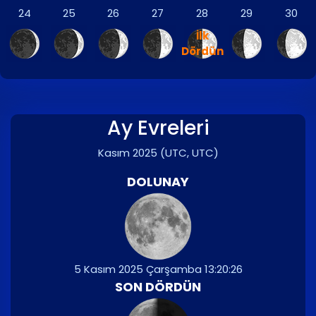
24
25
26
27
28
29
30
İlk
Dördün
Ay Evreleri
Kasım 2025
(UTC, UTC)
DOLUNAY
5 Kasım 2025 Çarşamba 13:20:26
SON DÖRDÜN