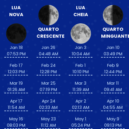
LUA
LUA
NOVA
CHEIA
QUARTO
QUARTO
CRESCENTE
MINGUANT
Jan 18
Jan 26
Jan 3
Jan 10
07:53 PM
04:48 AM
10:04 AM
03:49 PM
Feb 17
Feb 24
Feb 1
Feb 9
12:03 PM
12:28 PM
10:10 PM
12:44 PM
Mar 19
Mar 25
Mar 3
Mar 11
01:26 AM
07:19 PM
11:39 AM
09:41 AM
Apr 17
Apr 24
Apr 2
Apr 10
11:54 AM
02:33 AM
02:13 AM
04:55 AM
May 16
May 23
May 1
May 9
08:03 PM
11:12 AM
05:24 PM
09:13 PM