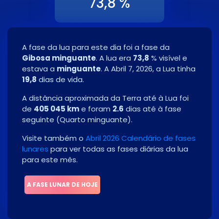
73,8 %
A fase da lua para este dia foi a fase da
Gibosa minguante
. A lua era
73,8
% visível e
estava a
minguante
. A
Abril 7, 2026
, a Lua tinha
19,8
dias de vida.
A distância aproximada da Terra até à Lua foi
de
405 045 km
e foram
2.6
dias até à fase
seguinte
(
Quarto minguante
)
.
Visite também o
Abril 2026 Calendário de fases
lunares
para ver todas as fases diárias da lua
para este mês.
A FASE LUNAR DE HOJE