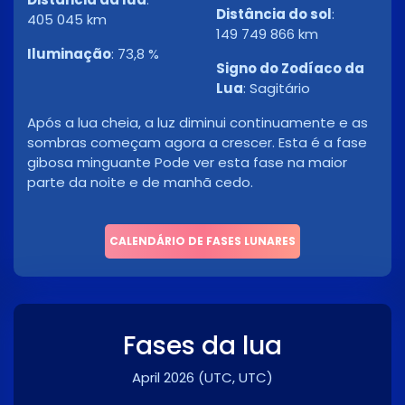
Distância do sol
:
405 045 km
149 749 866 km
Iluminação
:
73,8 %
Signo do Zodíaco da
Lua
:
Sagitário
Após a lua cheia, a luz diminui continuamente e as
sombras começam agora a crescer. Esta é a fase
gibosa minguante Pode ver esta fase na maior
parte da noite e de manhã cedo.
CALENDÁRIO DE FASES LUNARES
Fases da lua
April 2026
(UTC, UTC)