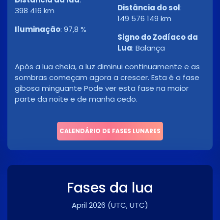
Distância do sol
:
398 416 km
149 576 149 km
Iluminação
:
97,8 %
Signo do Zodíaco da
Lua
:
Balança
Após a lua cheia, a luz diminui continuamente e as
sombras começam agora a crescer. Esta é a fase
gibosa minguante Pode ver esta fase na maior
parte da noite e de manhã cedo.
CALENDÁRIO DE FASES LUNARES
Fases da lua
April 2026
(UTC, UTC)