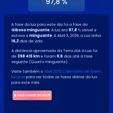
97,8 %
A fase da lua para este dia foi a fase da
Gibosa minguante
. A lua era
97,8
% visível e
estava a
minguante
. A
Abril 3, 2026
, a Lua tinha
16,2
dias de vida.
A distância aproximada da Terra até à Lua foi
de
398 416 km
e foram
6.6
dias até à fase
seguinte
(
Quarto minguante
)
.
Visite também o
Abril 2026 Calendário de fases
lunares
para ver todas as fases diárias da lua
para este mês.
A FASE LUNAR DE HOJE