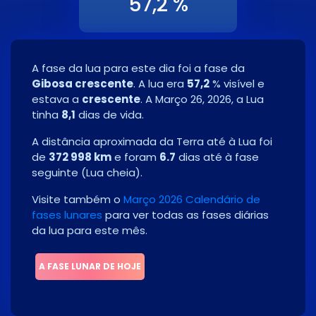
57,2 %
A fase da lua para este dia foi a fase da
Gibosa crescente
. A lua era
57,2
% visível e
estava a
crescente
. A
Março 26, 2026
, a Lua
tinha
8,1
dias de vida.
A distância aproximada da Terra até à Lua foi
de
372 998 km
e foram
6.7
dias até à fase
seguinte
(
Lua cheia
)
.
Visite também o
Março 2026 Calendário de
fases lunares
para ver todas as fases diárias
da lua para este mês.
A FASE LUNAR DE HOJE