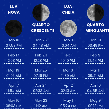
LUA
LUA
NOVA
CHEIA
QUARTO
QUARTO
CRESCENTE
MINGUANT
Jan 18
Jan 26
Jan 3
Jan 10
07:53 PM
04:48 AM
10:04 AM
03:49 PM
Feb 17
Feb 24
Feb 1
Feb 9
12:03 PM
12:28 PM
10:10 PM
12:44 PM
Mar 19
Mar 25
Mar 3
Mar 11
01:26 AM
07:19 PM
11:39 AM
09:41 AM
Apr 17
Apr 24
Apr 2
Apr 10
11:54 AM
02:33 AM
02:13 AM
04:55 AM
May 16
May 23
May 1
May 9
08:03 PM
11:12 AM
05:24 PM
09:13 PM