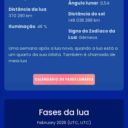
Ângulo lunar
:
0,54
Distância da lua
:
Distância do sol
:
370 290 km
148 038 288 km
Iluminação
:
46 %
Signo do Zodíaco da
Lua
:
Gémeos
Uma semana após a lua nova, quando a lua está a
um quarto da sua órbita. Também é chamada de
meia lua
CALENDÁRIO DE FASES LUNARES
Fases da lua
February 2026
(UTC, UTC)