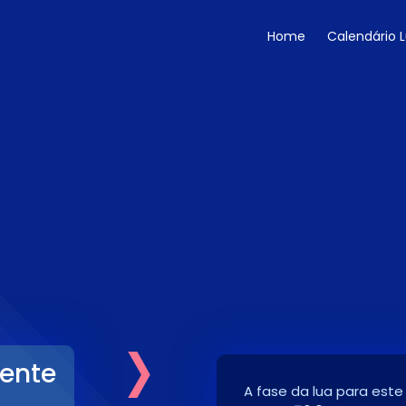
Home
Calendário 
›
cente
A fase da lua para este