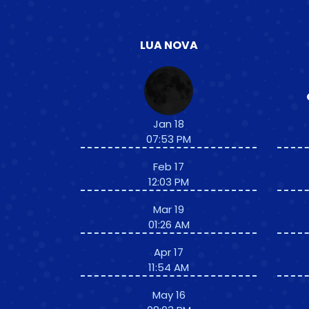
LUA NOVA
Jan 18
07:53 PM
Feb 17
12:03 PM
Mar 19
01:26 AM
Apr 17
11:54 AM
May 16