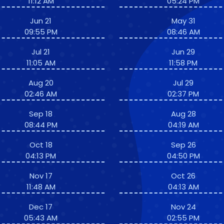
11:12 AM
05:24 PM
Jun 21
May 31
09:55 PM
08:46 AM
Jul 21
Jun 29
11:05 AM
11:58 PM
Aug 20
Jul 29
02:46 AM
02:37 PM
Sep 18
Aug 28
08:44 PM
04:19 AM
Oct 18
Sep 26
04:13 PM
04:50 PM
Nov 17
Oct 26
11:48 AM
04:13 AM
Dec 17
Nov 24
05:43 AM
02:55 PM