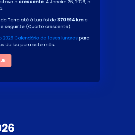
 estava a
crescente
. A
Janeiro 26, 2026
, a
a.
da Terra até à Lua foi de
370 914 km
e
se seguinte
(
Quarto crescente
)
.
o 2026 Calendário de fases lunares
para
ias da lua para este mês.
OJE
026