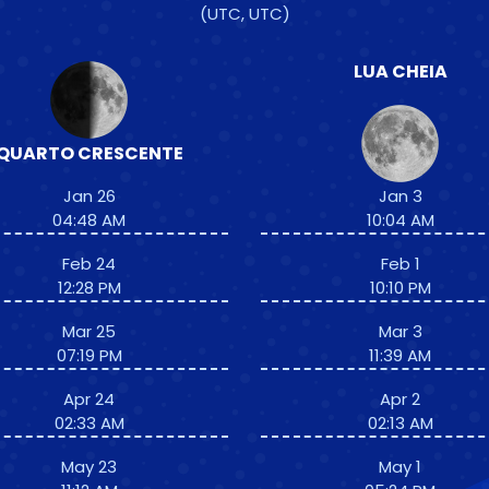
(UTC, UTC)
LUA CHEIA
QUARTO CRESCENTE
Jan 26
Jan 3
04:48 AM
10:04 AM
Feb 24
Feb 1
12:28 PM
10:10 PM
Mar 25
Mar 3
07:19 PM
11:39 AM
Apr 24
Apr 2
02:33 AM
02:13 AM
May 23
May 1