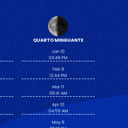
QUARTO MINGUANTE
Jan 10
03:49 PM
Feb 9
12:44 PM
Mar 11
09:41 AM
Apr 10
04:55 AM
May 9