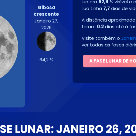
lua era
52,9
% visível e
Gibosa
Lua tinha
7,7
dias de vid
crescente
A distância aproximada 
Janeiro 27,
foram
0.2
dias até à fa
2026
Visite também o
Janeir
ver todas as fases diár
64,2 %
A FASE LUNAR DE H
SE LUNAR: JANEIRO 26, 2