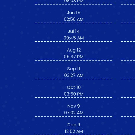
08:03 PM
Jun 15
02:56 AM
Jul 14
09:45 AM
Aug 12
05:37 PM
Sep 11
03:27 AM
Oct 10
03:50 PM
Nov 9
07:02 AM
Dec 9
12:52 AM