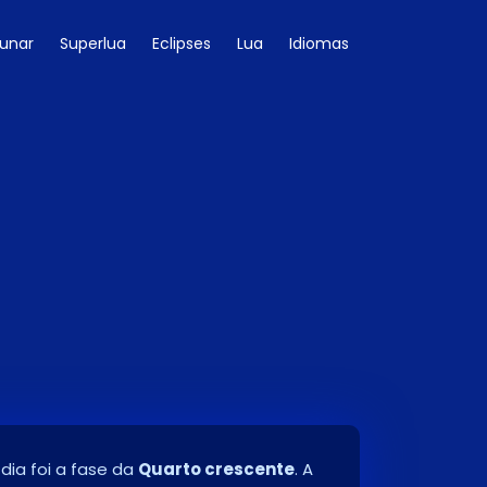
Lunar
Superlua
Eclipses
Lua
Idiomas
 dia foi a fase da
Quarto crescente
. A