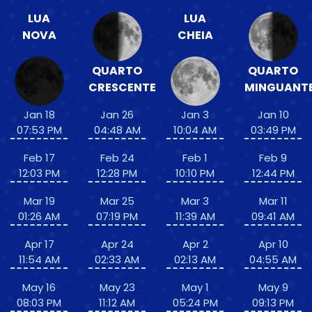
LUA
LUA
NOVA
CHEIA
QUARTO
QUARTO
CRESCENTE
MINGUANT
Jan 18
Jan 26
Jan 3
Jan 10
07:53 PM
04:48 AM
10:04 AM
03:49 PM
Feb 17
Feb 24
Feb 1
Feb 9
12:03 PM
12:28 PM
10:10 PM
12:44 PM
Mar 19
Mar 25
Mar 3
Mar 11
01:26 AM
07:19 PM
11:39 AM
09:41 AM
Apr 17
Apr 24
Apr 2
Apr 10
11:54 AM
02:33 AM
02:13 AM
04:55 AM
May 16
May 23
May 1
May 9
08:03 PM
11:12 AM
05:24 PM
09:13 PM