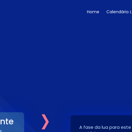
Home
Calendário 
›
nte
A fase da lua para este
5