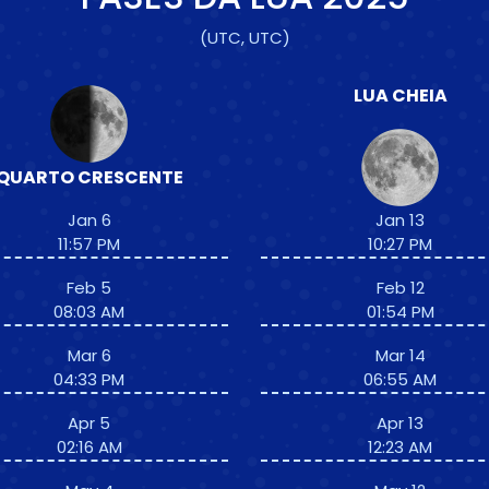
(UTC, UTC)
LUA CHEIA
QUARTO CRESCENTE
Jan 6
Jan 13
11:57 PM
10:27 PM
Feb 5
Feb 12
08:03 AM
01:54 PM
Mar 6
Mar 14
04:33 PM
06:55 AM
Apr 5
Apr 13
02:16 AM
12:23 AM