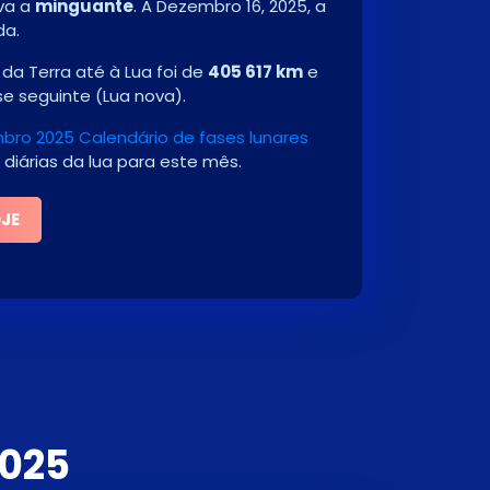
ava a
minguante
. A
Dezembro 16, 2025
, a
da.
da Terra até à Lua foi de
405 617 km
e
se seguinte
(
Lua nova
)
.
ro 2025 Calendário de fases lunares
 diárias da lua para este mês.
OJE
2025