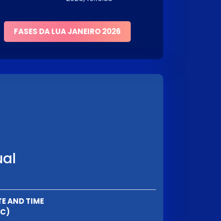
FASES DA LUA JANEIRO 2026
ual
E AND TIME
TC)