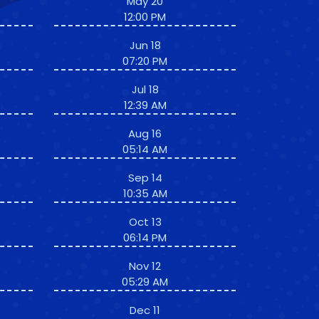
May 20
12:00 PM
Jun 18
07:20 PM
Jul 18
12:39 AM
Aug 16
05:14 AM
Sep 14
10:35 AM
Oct 13
06:14 PM
Nov 12
05:29 AM
Dec 11