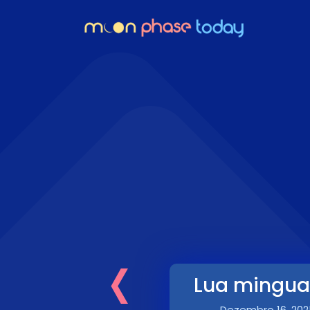
‹
Lua mingua
Dezembro 16, 202