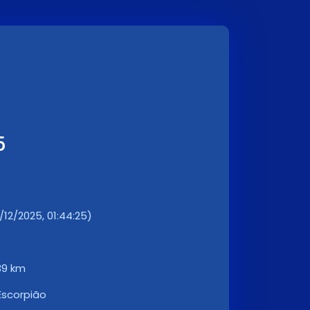
5
/12/2025, 01:44:25)
39 km
Escorpião