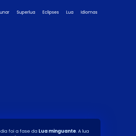
Lunar
Superlua
Eclipses
Lua
Idiomas
 dia foi a fase da
Lua minguante
. A lua