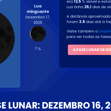
era
12,5
% visível e est
Lua
Lua tinha
26,1
dias de vi
minguante
A distância aproximada 
Dezembro 17,
foram
3.8
dias até à fa
2025
Visite também o
Dezemb
para ver todas as fases
7 %
A FASE LUNAR DE H
E LUNAR: DEZEMBRO 16, 