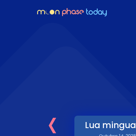
‹
Lua mingua
Outubro 14, 202