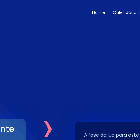
Home
Calendário 
›
nte
A fase da lua para este
5