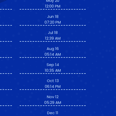
May 20
12:00 PM
Jun 18
07:20 PM
Jul 18
12:39 AM
Aug 16
05:14 AM
Sep 14
10:35 AM
Oct 13
06:14 PM
Nov 12
05:29 AM
Dec 11