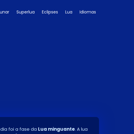
Lunar
Superlua
Eclipses
Lua
Idiomas
 dia foi a fase da
Lua minguante
. A lua