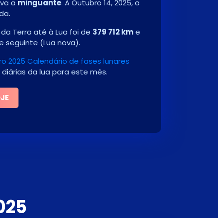
ava a
minguante
. A
Outubro 14, 2025
, a
da.
da Terra até à Lua foi de
379 712 km
e
se seguinte
(
Lua nova
)
.
o 2025 Calendário de fases lunares
 diárias da lua para este mês.
OJE
025