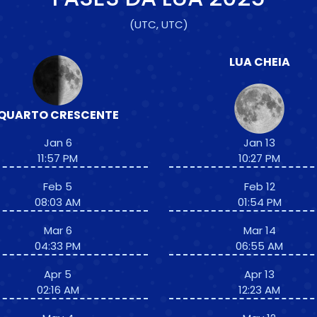
(UTC, UTC)
LUA CHEIA
QUARTO CRESCENTE
Jan 6
Jan 13
11:57 PM
10:27 PM
Feb 5
Feb 12
08:03 AM
01:54 PM
Mar 6
Mar 14
04:33 PM
06:55 AM
Apr 5
Apr 13
02:16 AM
12:23 AM