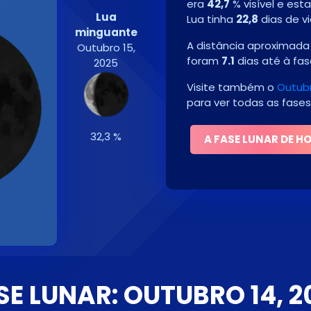
era
42,7
% visível e est
Lua
Lua tinha
22,8
dias de vi
minguante
A distância aproximada 
Outubro 15,
foram
7.1
dias até à fa
2025
Visite também o
Outubr
para ver todas as fases
32,3 %
A FASE LUNAR DE H
SE LUNAR: OUTUBRO 14, 2