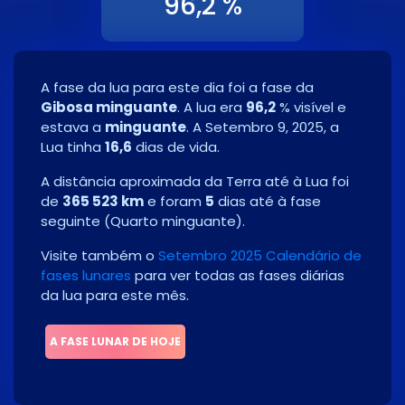
96,2 %
A fase da lua para este dia foi a fase da
Gibosa minguante
. A lua era
96,2
% visível e
estava a
minguante
. A
Setembro 9, 2025
, a
Lua tinha
16,6
dias de vida.
A distância aproximada da Terra até à Lua foi
de
365 523 km
e foram
5
dias até à fase
seguinte
(
Quarto minguante
)
.
Visite também o
Setembro 2025 Calendário de
fases lunares
para ver todas as fases diárias
da lua para este mês.
A FASE LUNAR DE HOJE