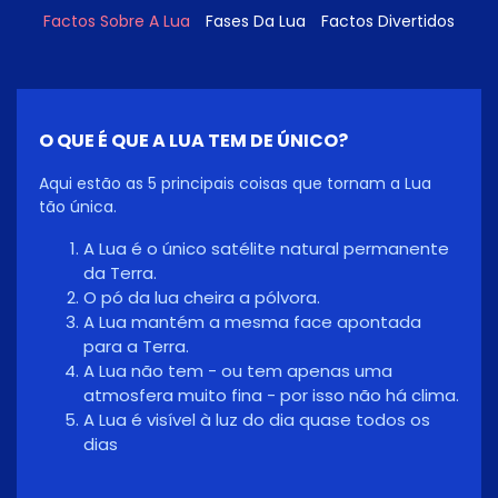
Factos Sobre A Lua
Fases Da Lua
Factos Divertidos
O QUE É QUE A LUA TEM DE ÚNICO?
Aqui estão as 5 principais coisas que tornam a Lua
tão única.
A Lua é o único satélite natural permanente
da Terra.
O pó da lua cheira a pólvora.
A Lua mantém a mesma face apontada
para a Terra.
A Lua não tem - ou tem apenas uma
atmosfera muito fina - por isso não há clima.
A Lua é visível à luz do dia quase todos os
dias