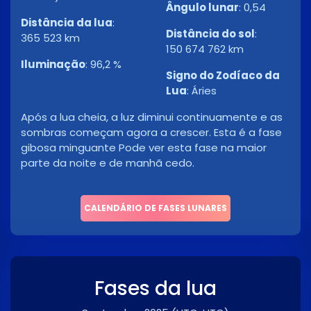
Ângulo lunar
:
0,54
Distância da lua
:
Distância do sol
:
365 523 km
150 674 762 km
Iluminação
:
96,2 %
Signo do Zodíaco da
Lua
:
Áries
Após a lua cheia, a luz diminui continuamente e as
sombras começam agora a crescer. Esta é a fase
gibosa minguante Pode ver esta fase na maior
parte da noite e de manhã cedo.
CALENDÁRIO DE FASES LUNARES
Fases da lua