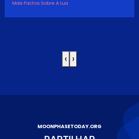
Mais Factos Sobre A Lua
‹
›
MOONPHASETODAY.ORG