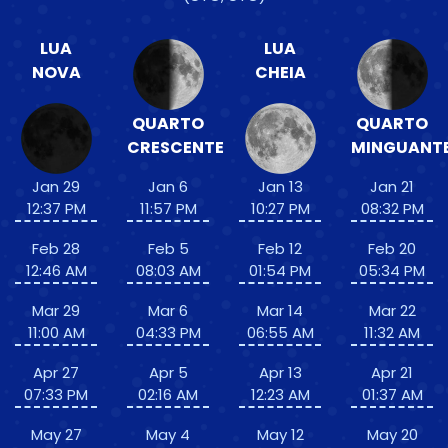
LUA
LUA
NOVA
CHEIA
QUARTO
QUARTO
CRESCENTE
MINGUANT
Jan 29
Jan 6
Jan 13
Jan 21
12:37 PM
11:57 PM
10:27 PM
08:32 PM
Feb 28
Feb 5
Feb 12
Feb 20
12:46 AM
08:03 AM
01:54 PM
05:34 PM
Mar 29
Mar 6
Mar 14
Mar 22
11:00 AM
04:33 PM
06:55 AM
11:32 AM
Apr 27
Apr 5
Apr 13
Apr 21
07:33 PM
02:16 AM
12:23 AM
01:37 AM
May 27
May 4
May 12
May 20