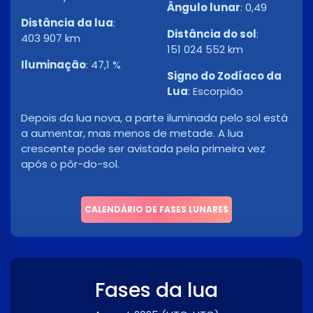
Ângulo lunar
:
0,49
Distância da lua
:
Distância do sol
:
403 907 km
151 024 552 km
Iluminação
:
47,1 %
Signo do Zodíaco da
Lua
:
Escorpião
Depois da lua nova, a parte iluminada pelo sol está
a aumentar, mas menos de metade. A lua
crescente pode ser avistada pela primeira vez
após o pôr-do-sol.
CALENDÁRIO DE FASES LUNARES
Fases da lua