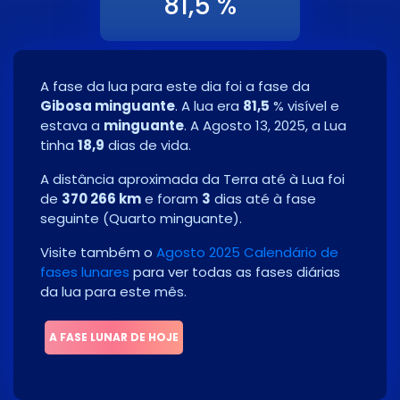
81,5 %
A fase da lua para este dia foi a fase da
Gibosa minguante
. A lua era
81,5
% visível e
estava a
minguante
. A
Agosto 13, 2025
, a Lua
tinha
18,9
dias de vida.
A distância aproximada da Terra até à Lua foi
de
370 266 km
e foram
3
dias até à fase
seguinte
(
Quarto minguante
)
.
Visite também o
Agosto 2025 Calendário de
fases lunares
para ver todas as fases diárias
da lua para este mês.
A FASE LUNAR DE HOJE