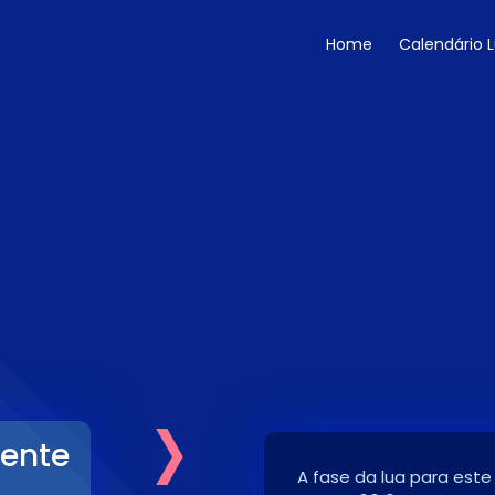
Home
Calendário 
›
cente
A fase da lua para este