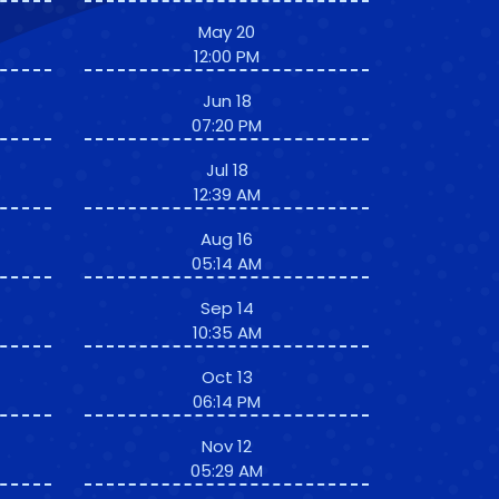
May 20
12:00 PM
Jun 18
07:20 PM
Jul 18
12:39 AM
Aug 16
05:14 AM
Sep 14
10:35 AM
Oct 13
06:14 PM
Nov 12
05:29 AM