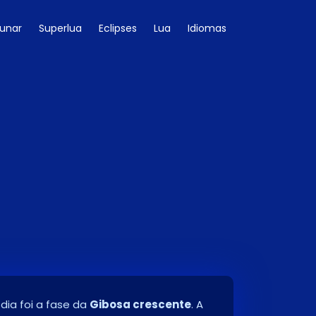
Lunar
Superlua
Eclipses
Lua
Idiomas
 dia foi a fase da
Gibosa crescente
. A