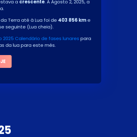
 estava a
crescente
. A
Agosto 2, 2025
, a
a.
da Terra até à Lua foi de
403 856 km
e
se seguinte
(
Lua cheia
)
.
 2025 Calendário de fases lunares
para
ias da lua para este mês.
OJE
25