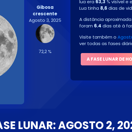
lua era
63,3
% visível e
Gibosa
Lua tinha
8,6
dias de vid
crescente
A distância aproximada 
Agosto 3, 2025
foram
6.4
dias até à fa
Visite também o
Agosto
ver todas as fases diár
72,2 %
A FASE LUNAR DE H
ASE LUNAR: AGOSTO 2, 20