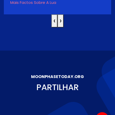
Mais Factos Sobre A Lua
‹
›
MOONPHASETODAY.ORG
PARTILHAR