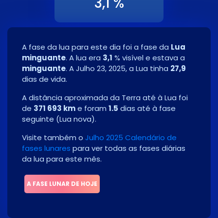
3,1 %
A fase da lua para este dia foi a fase da
Lua
minguante
. A lua era
3,1
% visível e estava a
minguante
. A
Julho 23, 2025
, a Lua tinha
27,9
dias de vida.
A distância aproximada da Terra até à Lua foi
de
371 693 km
e foram
1.5
dias até à fase
seguinte
(
Lua nova
)
.
Visite também o
Julho 2025 Calendário de
fases lunares
para ver todas as fases diárias
da lua para este mês.
A FASE LUNAR DE HOJE