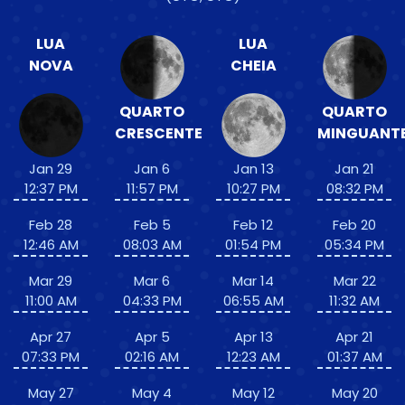
LUA
LUA
NOVA
CHEIA
QUARTO
QUARTO
CRESCENTE
MINGUANT
Jan 29
Jan 6
Jan 13
Jan 21
12:37 PM
11:57 PM
10:27 PM
08:32 PM
Feb 28
Feb 5
Feb 12
Feb 20
12:46 AM
08:03 AM
01:54 PM
05:34 PM
Mar 29
Mar 6
Mar 14
Mar 22
11:00 AM
04:33 PM
06:55 AM
11:32 AM
Apr 27
Apr 5
Apr 13
Apr 21
07:33 PM
02:16 AM
12:23 AM
01:37 AM
May 27
May 4
May 12
May 20