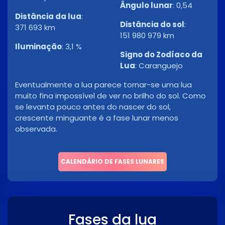
Ângulo lunar
:
0,54
Distância da lua
:
Distância do sol
:
371 693 km
151 980 979 km
Iluminação
:
3,1 %
Signo do Zodíaco da
Lua
:
Caranguejo
Eventualmente a lua parece tornar-se uma lua
muito fina impossível de ver no brilho do sol. Como
se levanta pouco antes do nascer do sol,
crescente minguante é a fase lunar menos
observada.
CALENDÁRIO DE FASES LUNARES
Fases da lua