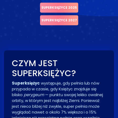
SUPERKSIĘŻYCE 2025
SUPERKSIĘŻYCE 2027
CZYM JEST
SUPERKSIĘŻYC?
Superksiężyc
występuje, gdy pełnia lub nów
przypada w czasie, gdy Księżyc znajduje się
blisko
perygeum
— punktu swojej lekko owalnej
orbity, w którym jest najbliżej Ziemi. Ponieważ
jest nieco bliżej niż zwykle, super pełnia może
wyglądać nawet o około 7% większa i o 15%
jaśniejsza niż przeciętna pełnia oraz wyraźnie