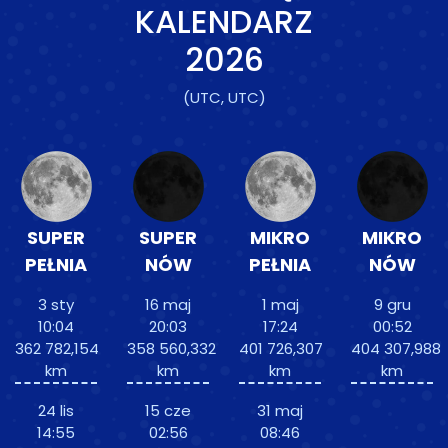
KALENDARZ
2026
(UTC, UTC)
SUPER
SUPER
MIKRO
MIKRO
PEŁNIA
NÓW
PEŁNIA
NÓW
3 sty
16 maj
1 maj
9 gru
10:04
20:03
17:24
00:52
362 782,154
358 560,332
401 726,307
404 307,988
km
km
km
km
24 lis
15 cze
31 maj
14:55
02:56
08:46