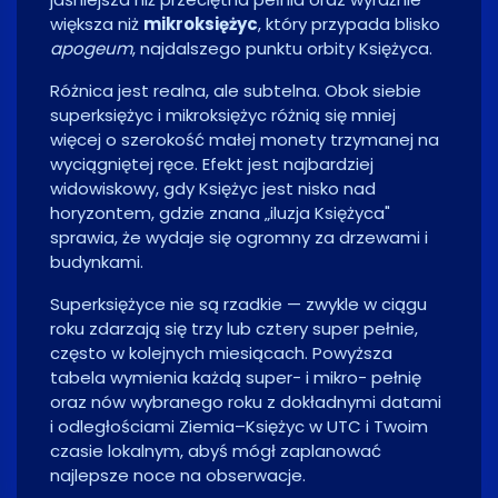
większa niż
mikroksiężyc
, który przypada blisko
apogeum
, najdalszego punktu orbity Księżyca.
Różnica jest realna, ale subtelna. Obok siebie
superksiężyc i mikroksiężyc różnią się mniej
więcej o szerokość małej monety trzymanej na
wyciągniętej ręce. Efekt jest najbardziej
widowiskowy, gdy Księżyc jest nisko nad
horyzontem, gdzie znana „iluzja Księżyca"
sprawia, że wydaje się ogromny za drzewami i
budynkami.
Superksiężyce nie są rzadkie — zwykle w ciągu
roku zdarzają się trzy lub cztery super pełnie,
często w kolejnych miesiącach. Powyższa
tabela wymienia każdą super- i mikro- pełnię
oraz nów wybranego roku z dokładnymi datami
i odległościami Ziemia–Księżyc w UTC i Twoim
czasie lokalnym, abyś mógł zaplanować
najlepsze noce na obserwacje.