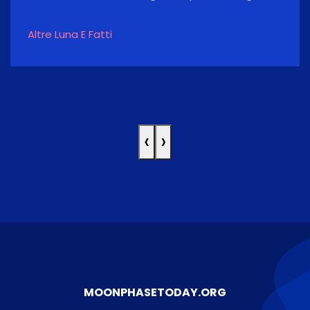
Altre Luna E Fatti
‹
›
MOONPHASETODAY.ORG