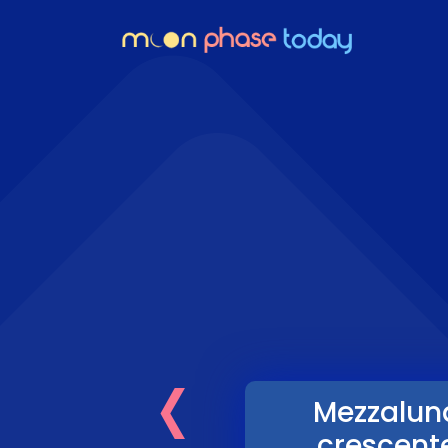
‹
Mezzalun
crescent