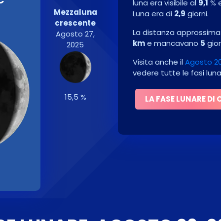
luna era visibile al
9,1
% 
Mezzaluna
Luna era di
2,9
giorni.
crescente
La distanza approssimati
Agosto 27,
km
e mancavano
5
gior
2025
Visita anche il
Agosto 20
vedere tutte le fasi lun
15,5 %
LA FASE LUNARE DI 