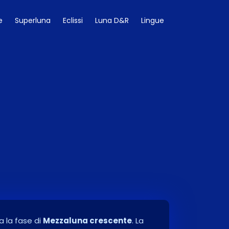
e
Superluna
Eclissi
Luna D&R
Lingue
a la fase di
Mezzaluna crescente
. La