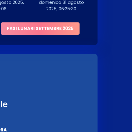
gosto 2025,
domenica 31 agosto
:06
2025, 06:25:30
FASI LUNARI SETTEMBRE 2025
ale
ORA