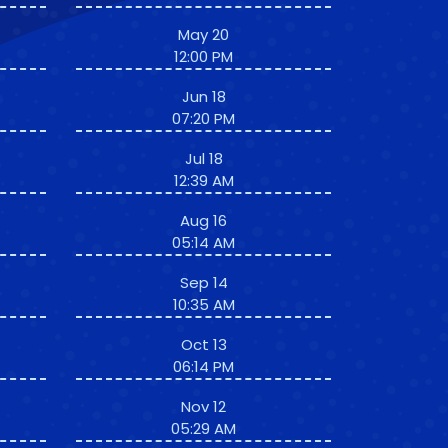
May 20
12:00 PM
Jun 18
07:20 PM
Jul 18
12:39 AM
Aug 16
05:14 AM
Sep 14
10:35 AM
Oct 13
06:14 PM
Nov 12
05:29 AM