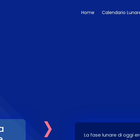
Home
Calendario Lunar
›
a
La fase lunare di oggi er
e