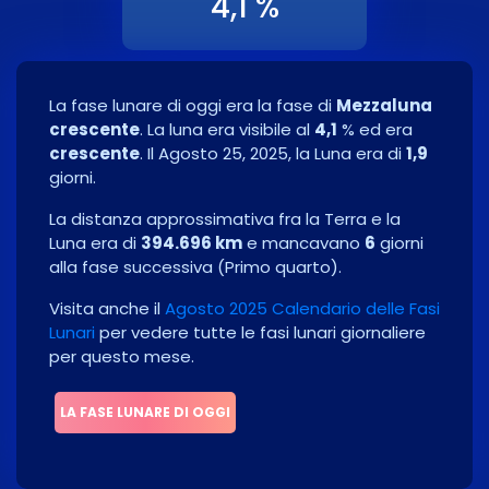
4,1 %
La fase lunare di oggi era la fase di
Mezzaluna
crescente
. La luna era visibile al
4,1
% ed era
crescente
. Il
Agosto 25, 2025
, la Luna era di
1,9
giorni.
La distanza approssimativa fra la Terra e la
Luna era di
394.696 km
e mancavano
6
giorni
alla fase successiva
(
Primo quarto
)
.
Visita anche il
Agosto 2025 Calendario delle Fasi
Lunari
per vedere tutte le fasi lunari giornaliere
per questo mese.
LA FASE LUNARE DI OGGI