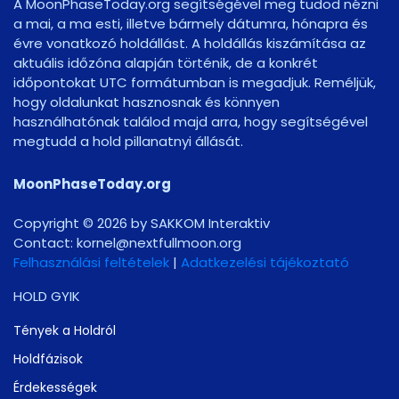
A MoonPhaseToday.org segítségével meg tudod nézni
a mai, a ma esti, illetve bármely dátumra, hónapra és
évre vonatkozó holdállást. A holdállás kiszámítása az
aktuális időzóna alapján történik, de a konkrét
időpontokat UTC formátumban is megadjuk. Reméljük,
hogy oldalunkat hasznosnak és könnyen
használhatónak találod majd arra, hogy segítségével
megtudd a hold pillanatnyi állását.
MoonPhaseToday.org
Copyright © 2026 by SAKKOM Interaktiv
Contact:
gro.noomlluftxen@lenrok
Felhasználási feltételek
|
Adatkezelési tájékoztató
HOLD GYIK
Tények a Holdról
Holdfázisok
Érdekességek