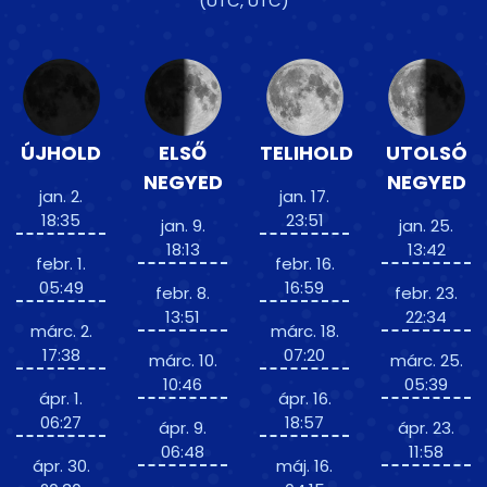
(UTC, UTC)
ÚJHOLD
ELSŐ
TELIHOLD
UTOLSÓ
NEGYED
NEGYED
jan. 2.
jan. 17.
18:35
23:51
jan. 9.
jan. 25.
18:13
13:42
febr. 1.
febr. 16.
05:49
16:59
febr. 8.
febr. 23.
13:51
22:34
márc. 2.
márc. 18.
17:38
07:20
márc. 10.
márc. 25.
10:46
05:39
ápr. 1.
ápr. 16.
06:27
18:57
ápr. 9.
ápr. 23.
06:48
11:58
ápr. 30.
máj. 16.