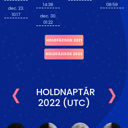
14:38
08:59
dec. 23.
10:17
dec. 30.
01:22
HOLDFÁZISOK 2021
HOLDFÁZISOK 2023
‹
›
HOLDNAPTÁR
2022 (UTC)