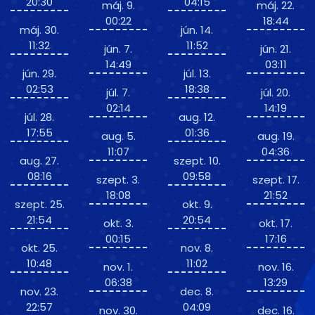
20:30
04:15
máj. 9.
máj. 22.
00:22
18:44
máj. 30.
jún. 14.
11:32
11:52
jún. 7.
jún. 21.
14:49
03:11
jún. 29.
júl. 13.
02:53
18:38
júl. 7.
júl. 20.
02:14
14:19
júl. 28.
aug. 12.
17:55
01:36
aug. 5.
aug. 19.
11:07
04:36
aug. 27.
szept. 10.
08:16
09:58
szept. 3.
szept. 17.
18:08
21:52
szept. 25.
okt. 9.
21:54
20:54
okt. 3.
okt. 17.
00:15
17:16
okt. 25.
nov. 8.
10:48
11:02
nov. 1.
nov. 16.
06:38
13:29
nov. 23.
dec. 8.
22:57
04:09
nov. 30.
dec. 16.