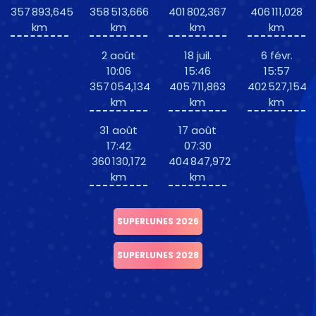
357 893,645
358 513,666
401 802,367
406 111,028
km
km
km
km
2 août
18 juil.
6 févr.
10:06
15:46
15:57
357 054,134
405 711,863
402 527,154
km
km
km
31 août
17 août
17:42
07:30
360 130,172
404 847,972
km
km
SUPERLUNES 2026
SUPERLUNES 2028