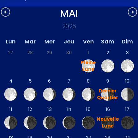
MAI
2026
Lun
Mar
Mer
Jeu
Ven
Sam
Dim
27
28
29
30
1
2
3
Pleine
Lune
4
5
6
7
8
9
10
Dernier
Quartier
11
12
13
14
15
16
17
Nouvelle
Lune
18
19
20
21
22
23
24