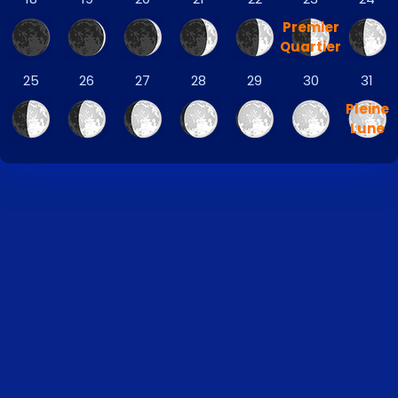
Premier
Quartier
25
26
27
28
29
30
31
Pleine
Lune