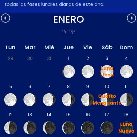
todas las fases lunares diarias de este año.
ENERO
2026
Lun
Mar
Mié
Jue
Vie
Sáb
Dom
29
30
31
1
2
3
4
Luna
Llena
5
6
7
8
9
10
11
Cuarto
Menguante
12
13
14
15
16
17
18
Luna
Nueva