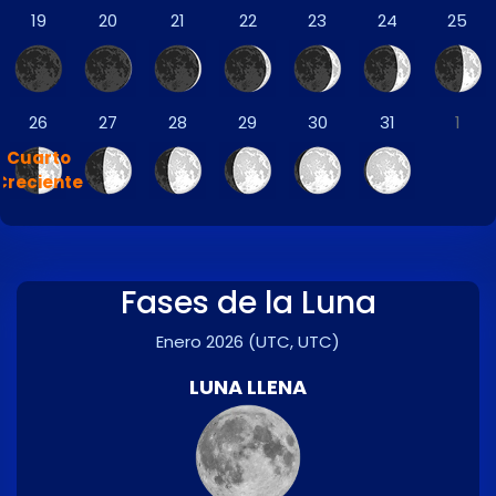
19
20
21
22
23
24
25
26
27
28
29
30
31
1
Cuarto
Creciente
Fases de la Luna
Enero 2026
(UTC, UTC)
LUNA LLENA