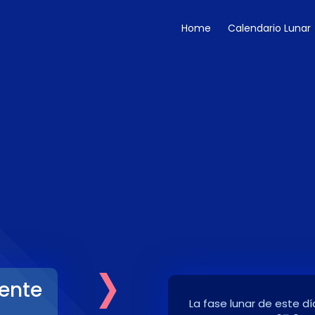
Home
Calendario Lunar
›
ente
La fase lunar de este dí