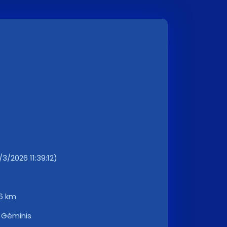
/3/2026 11:39:12)
56 km
:
Géminis