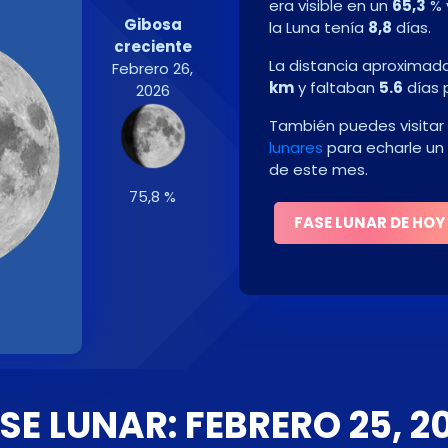
era visible en un
65,3
% 
Gibosa
la Luna tenía
8,8
días.
creciente
La distancia aproximada 
Febrero 26,
km
y faltaban
5.6
días 
2026
También puedes visitar
lunares
para echarle un 
de este mes.
75,8 %
FASE LUNAR DE HOY
SE LUNAR: FEBRERO 25, 2