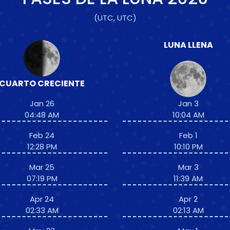
(UTC, UTC)
LUNA LLENA
CUARTO CRECIENTE
Jan 26
Jan 3
04:48 AM
10:04 AM
Feb 24
Feb 1
12:28 PM
10:10 PM
Mar 25
Mar 3
07:19 PM
11:39 AM
Apr 24
Apr 2
02:33 AM
02:13 AM