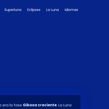
Superluna
Eclipses
La Luna
Idiomas
a era la fase
Gibosa creciente
. La Luna