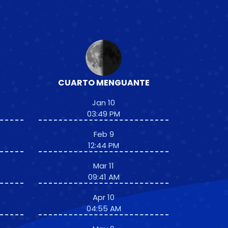
CUARTO MENGUANTE
Jan 10
03:49 PM
Feb 9
12:44 PM
Mar 11
09:41 AM
Apr 10
04:55 AM