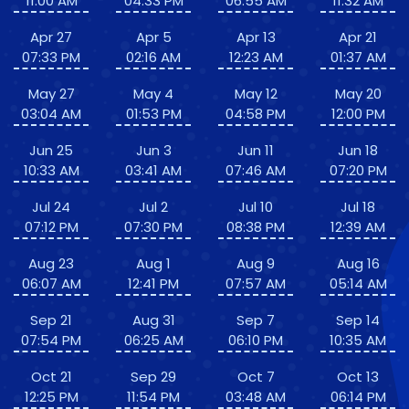
11:00 AM
04:33 PM
06:55 AM
11:32 AM
Apr 27
Apr 5
Apr 13
Apr 21
07:33 PM
02:16 AM
12:23 AM
01:37 AM
May 27
May 4
May 12
May 20
03:04 AM
01:53 PM
04:58 PM
12:00 PM
Jun 25
Jun 3
Jun 11
Jun 18
10:33 AM
03:41 AM
07:46 AM
07:20 PM
Jul 24
Jul 2
Jul 10
Jul 18
07:12 PM
07:30 PM
08:38 PM
12:39 AM
Aug 23
Aug 1
Aug 9
Aug 16
06:07 AM
12:41 PM
07:57 AM
05:14 AM
Sep 21
Aug 31
Sep 7
Sep 14
07:54 PM
06:25 AM
06:10 PM
10:35 AM
Oct 21
Sep 29
Oct 7
Oct 13
12:25 PM
11:54 PM
03:48 AM
06:14 PM