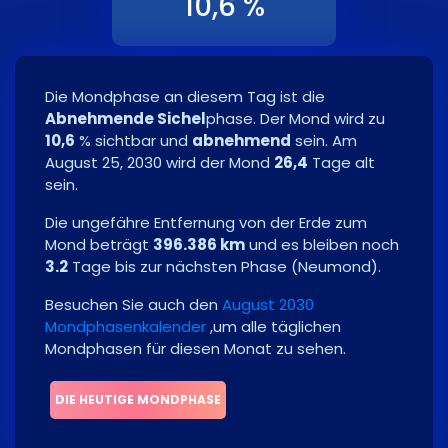
10,6 %
Die Mondphase an diesem Tag ist die
Abnehmende Sichel
phase. Der Mond wird zu
10,6
% sichtbar und
abnehmend
sein. Am
August 25, 2030
wird der Mond
26,4
Tage alt
sein.
Die ungefähre Entfernung von der Erde zum
Mond beträgt
396.386 km
und es bleiben noch
3.2
Tage bis zur nächsten Phase
(
Neumond
)
.
Besuchen Sie auch den
August 2030
Mondphasenkalender
,um alle täglichen
Mondphasen für diesen Monat zu sehen.
DIE HEUTIGE MONDPHASE