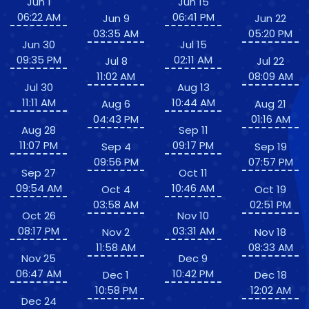
Jun 1
Jun 15
06:22 AM
06:41 PM
Jun 9
Jun 22
03:35 AM
05:20 PM
Jun 30
Jul 15
09:35 PM
02:11 AM
Jul 8
Jul 22
11:02 AM
08:09 AM
Jul 30
Aug 13
11:11 AM
10:44 AM
Aug 6
Aug 21
04:43 PM
01:16 AM
Aug 28
Sep 11
11:07 PM
09:17 PM
Sep 4
Sep 19
09:56 PM
07:57 PM
Sep 27
Oct 11
09:54 AM
10:46 AM
Oct 4
Oct 19
03:58 AM
02:51 PM
Oct 26
Nov 10
08:17 PM
03:31 AM
Nov 2
Nov 18
11:58 AM
08:33 AM
Nov 25
Dec 9
06:47 AM
10:42 PM
Dec 1
Dec 18
10:58 PM
12:02 AM
Dec 24