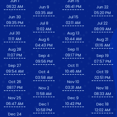
Jun 1
Jun 15
06:22 AM
06:41 PM
Jun 9
Jun 22
03:35 AM
05:20 PM
Jun 30
Jul 15
09:35 PM
02:11 AM
Jul 8
Jul 22
11:02 AM
08:09 AM
Jul 30
Aug 13
11:11 AM
10:44 AM
Aug 6
Aug 21
04:43 PM
01:16 AM
Aug 28
Sep 11
11:07 PM
09:17 PM
Sep 4
Sep 19
09:56 PM
07:57 PM
Sep 27
Oct 11
09:54 AM
10:46 AM
Oct 4
Oct 19
03:58 AM
02:51 PM
Oct 26
Nov 10
08:17 PM
03:31 AM
Nov 2
Nov 18
11:58 AM
08:33 AM
Nov 25
Dec 9
06:47 AM
10:42 PM
Dec 1
Dec 18
10:58 PM
12:02 AM
Dec 24