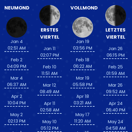
NEUMOND
VOLLMOND
ERSTES
LETZTES
VIERTEL
VIERTEL
Jan 4
Jan 19
02:51 AM
03:56 PM
Jan 11
Jan 26
02:07 PM
06:15 PM
Feb 2
Feb 18
04:09 PM
06:22 AM
Feb 10
Feb 25
11:51 AM
01:59 AM
Mar 4
Mar 19
06:37 AM
05:58 PM
Mar 12
Mar 26
08:49 AM
09:52 AM
Apr 2
Apr 18
10:04 PM
03:21 AM
Apr 11
Apr 24
02:58 AM
06:40 PM
May 2
May 17
02:13 PM
11:20 AM
May 10
May 24
05:12 PM
04:58 AM