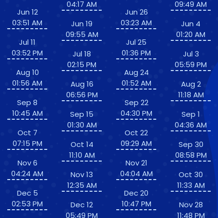
04:17 AM
09:49 AM
Jun 12
Jun 26
03:51 AM
03:23 AM
Jun 19
Jun 4
09:55 AM
01:20 AM
Jul 11
Jul 25
03:52 PM
01:36 PM
Jul 18
Jul 3
02:15 PM
05:59 PM
Aug 10
Aug 24
01:56 AM
01:52 AM
Aug 16
Aug 2
06:56 PM
11:18 AM
Sep 8
Sep 22
10:45 AM
04:30 PM
Sep 15
Sep 1
01:30 AM
04:36 AM
Oct 7
Oct 22
07:15 PM
09:29 AM
Oct 14
Sep 30
11:10 AM
08:58 PM
Nov 6
Nov 21
04:24 AM
04:04 AM
Nov 13
Oct 30
12:35 AM
11:33 AM
Dec 5
Dec 20
02:53 PM
10:47 PM
Dec 12
Nov 28
05:49 PM
11:48 PM