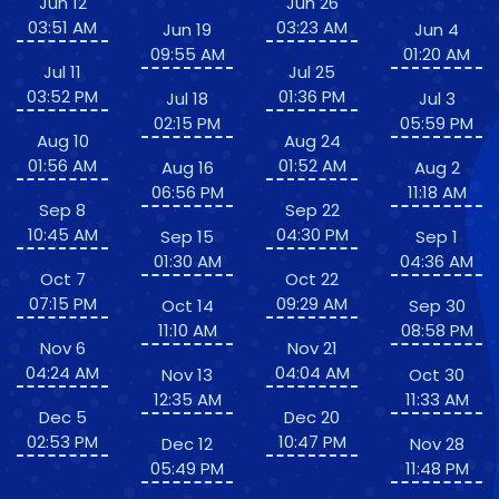
Jun 12
Jun 26
03:51 AM
03:23 AM
Jun 19
Jun 4
09:55 AM
01:20 AM
Jul 11
Jul 25
03:52 PM
01:36 PM
Jul 18
Jul 3
02:15 PM
05:59 PM
Aug 10
Aug 24
01:56 AM
01:52 AM
Aug 16
Aug 2
06:56 PM
11:18 AM
Sep 8
Sep 22
10:45 AM
04:30 PM
Sep 15
Sep 1
01:30 AM
04:36 AM
Oct 7
Oct 22
07:15 PM
09:29 AM
Oct 14
Sep 30
11:10 AM
08:58 PM
Nov 6
Nov 21
04:24 AM
04:04 AM
Nov 13
Oct 30
12:35 AM
11:33 AM
Dec 5
Dec 20
02:53 PM
10:47 PM
Dec 12
Nov 28
05:49 PM
11:48 PM