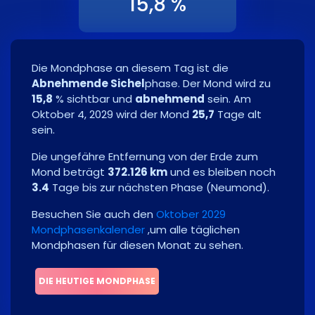
15,8 %
Die Mondphase an diesem Tag ist die
Abnehmende Sichel
phase. Der Mond wird zu
15,8
% sichtbar und
abnehmend
sein. Am
Oktober 4, 2029
wird der Mond
25,7
Tage alt
sein.
Die ungefähre Entfernung von der Erde zum
Mond beträgt
372.126 km
und es bleiben noch
3.4
Tage bis zur nächsten Phase
(
Neumond
)
.
Besuchen Sie auch den
Oktober 2029
Mondphasenkalender
,um alle täglichen
Mondphasen für diesen Monat zu sehen.
DIE HEUTIGE MONDPHASE