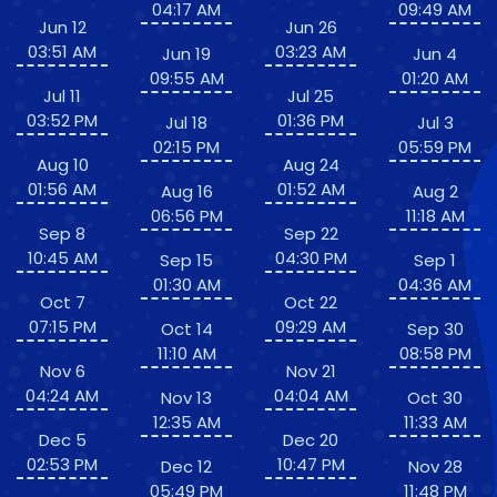
04:17 AM
09:49 AM
Jun 12
Jun 26
03:51 AM
03:23 AM
Jun 19
Jun 4
09:55 AM
01:20 AM
Jul 11
Jul 25
03:52 PM
01:36 PM
Jul 18
Jul 3
02:15 PM
05:59 PM
Aug 10
Aug 24
01:56 AM
01:52 AM
Aug 16
Aug 2
06:56 PM
11:18 AM
Sep 8
Sep 22
10:45 AM
04:30 PM
Sep 15
Sep 1
01:30 AM
04:36 AM
Oct 7
Oct 22
07:15 PM
09:29 AM
Oct 14
Sep 30
11:10 AM
08:58 PM
Nov 6
Nov 21
04:24 AM
04:04 AM
Nov 13
Oct 30
12:35 AM
11:33 AM
Dec 5
Dec 20
02:53 PM
10:47 PM
Dec 12
Nov 28
05:49 PM
11:48 PM