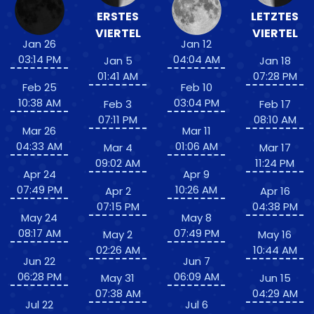
ERSTES
LETZTES
VIERTEL
VIERTEL
Jan 26
Jan 12
03:14 PM
04:04 AM
Jan 5
Jan 18
01:41 AM
07:28 PM
Feb 25
Feb 10
10:38 AM
03:04 PM
Feb 3
Feb 17
07:11 PM
08:10 AM
Mar 26
Mar 11
04:33 AM
01:06 AM
Mar 4
Mar 17
09:02 AM
11:24 PM
Apr 24
Apr 9
07:49 PM
10:26 AM
Apr 2
Apr 16
07:15 PM
04:38 PM
May 24
May 8
08:17 AM
07:49 PM
May 2
May 16
02:26 AM
10:44 AM
Jun 22
Jun 7
06:28 PM
06:09 AM
May 31
Jun 15
07:38 AM
04:29 AM
Jul 22
Jul 6