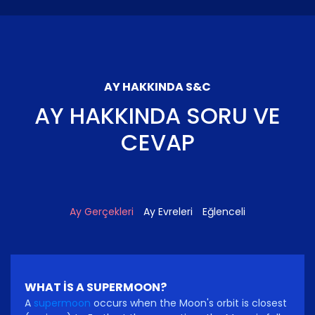
AY HAKKINDA S&C
AY HAKKINDA SORU VE
CEVAP
Ay Gerçekleri
Ay Evreleri
Eğlenceli
WHAT IS A SUPERMOON?
A
supermoon
occurs when the Moon's orbit is closest