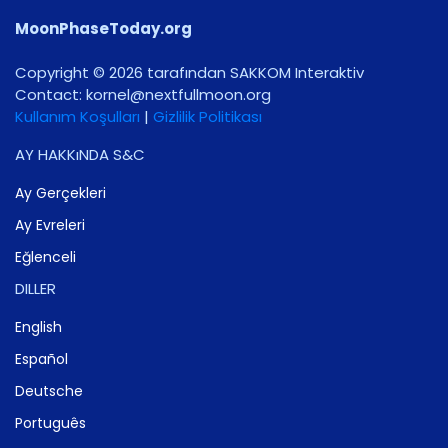
MoonPhaseToday.org
Copyright © 2026 tarafından SAKKOM Interaktiv
Contact:
gro.noomlluftxen@lenrok
Kullanım Koşulları
|
Gizlilik Politikası
AY HAKKıNDA S&C
Ay Gerçekleri
Ay Evreleri
Eğlenceli
DILLER
English
Español
Deutsche
Português