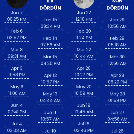
İLK
SON
DÖRDÜN
DÖRDÜN
Jan 7
Jan 22
08:25 PM
12:18 PM
Jan 15
Jan 29
08:34 PM
10:56 AM
Feb 6
Feb 20
03:57 PM
11:24 PM
Feb 14
Feb 28
07:58 AM
05:18 AM
Mar 8
Mar 22
09:31 AM
10:44 AM
Mar 15
Mar 30
04:25 PM
12:56 AM
Apr 6
Apr 20
11:53 PM
10:27 PM
Apr 13
Apr 28
10:57 PM
08:20 PM
May 6
May 20
11:00 AM
10:59 AM
May 13
May 28
04:44 AM
01:59 PM
Jun 4
Jun 19
07:41 PM
12:45 AM
Jun 11
Jun 27
10:57 AM
04:56 AM
Jul 4
Jul 18
03:03 AM
03:46 PM
Jul 10
Jul 26