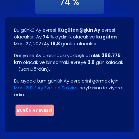
74 %
Bu günkü Ay evresi
Küçülen Şişkin Ay
evresi
olacaktır. Ay
74
% aydınlık olacak ve
küçülen
.
Mart 27, 2027
Ay
19,8
günlük olacaktır.
Dünya ile Ay arasındaki yaklaşık uzaklık
396.775
km
olacak ve bir sonraki evreye
2.6
gün kalacak
–
(
Son Dördün
)
.
Bu aydaki tüm günlük Ay evrelerini görmek için
Mart 2027 Ay Evreleri Takvimi
sayfasını da ziyaret
edin.
BUGÜN AY EVRESI