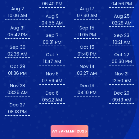
06:40 PM
04:56 PM
Aug 2
Aug 17
10:06 AM
07:30 AM
Aug 9
Aug 25
04:55 AM
02:28 AM
Aug 31
Sep 15
05:42 PM
11:05 PM
Sep 7
Sep 23
06:31 PM
10:21 AM
Sep 30
Oct 15
02:36 AM
01:48 PM
Oct 7
Oct 22
11:47 AM
05:30 PM
Oct 29
Nov 14
01:36 PM
03:27 AM
Nov 6
Nov 21
07:59 AM
12:50 AM
Nov 28
Dec 13
03:25 AM
04:10 PM
Dec 6
Dec 20
05:22 AM
09:13 AM
Dec 27
08:13 PM
AY EVRELERI 2026