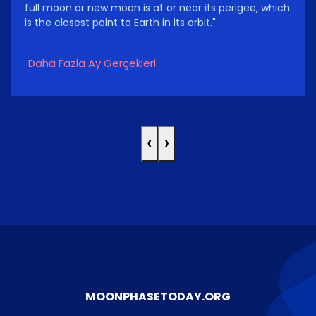
full moon or new moon is at or near its perigee, which
is the closest point to Earth in its orbit."
Daha Fazla Ay Gerçekleri
‹
›
MOONPHASETODAY.ORG