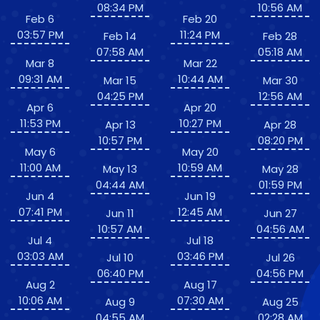
08:34 PM
10:56 AM
Feb 6
Feb 20
03:57 PM
11:24 PM
Feb 14
Feb 28
07:58 AM
05:18 AM
Mar 8
Mar 22
09:31 AM
10:44 AM
Mar 15
Mar 30
04:25 PM
12:56 AM
Apr 6
Apr 20
11:53 PM
10:27 PM
Apr 13
Apr 28
10:57 PM
08:20 PM
May 6
May 20
11:00 AM
10:59 AM
May 13
May 28
04:44 AM
01:59 PM
Jun 4
Jun 19
07:41 PM
12:45 AM
Jun 11
Jun 27
10:57 AM
04:56 AM
Jul 4
Jul 18
03:03 AM
03:46 PM
Jul 10
Jul 26
06:40 PM
04:56 PM
Aug 2
Aug 17
10:06 AM
07:30 AM
Aug 9
Aug 25
04:55 AM
02:28 AM