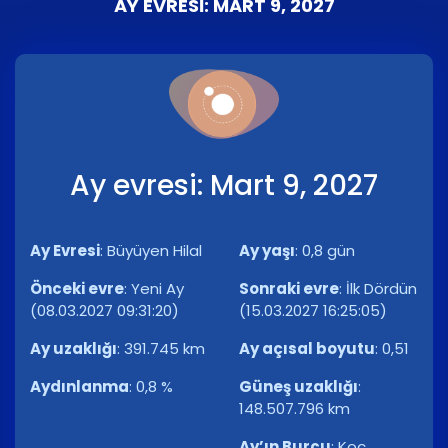
AY EVRESI: MART 9, 2027
Ay evresi: Mart 9, 2027
Ay Evresi
:
Büyüyen Hilal
Ay yaşı
:
0,8 gün
Önceki evre
:
Yeni Ay
Sonraki evre
:
İlk Dördün
(08.03.2027 09:31:20)
(15.03.2027 16:25:05)
Ay uzaklığı
:
391.745 km
Ay açısal boyutu
:
0,51
Aydınlanma
:
0,8 %
Güneş uzaklığı
:
148.507.796 km
Ay’ın Burcu
:
Koç