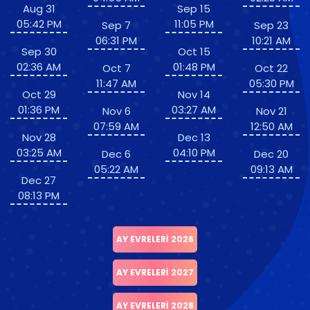
Aug 31
Sep 15
05:42 PM
11:05 PM
Sep 7
Sep 23
06:31 PM
10:21 AM
Sep 30
Oct 15
02:36 AM
01:48 PM
Oct 7
Oct 22
11:47 AM
05:30 PM
Oct 29
Nov 14
01:36 PM
03:27 AM
Nov 6
Nov 21
07:59 AM
12:50 AM
Nov 28
Dec 13
03:25 AM
04:10 PM
Dec 6
Dec 20
05:22 AM
09:13 AM
Dec 27
08:13 PM
AY EVRELERI 2026
AY EVRELERI 2027
AY EVRELERI 2028