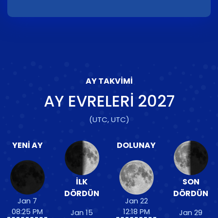
AY TAKVIMI
AY EVRELERI
2027
(UTC, UTC)
YENI AY
DOLUNAY
İLK
SON
DÖRDÜN
DÖRDÜN
Jan 7
Jan 22
08:25 PM
12:18 PM
Jan 15
Jan 29